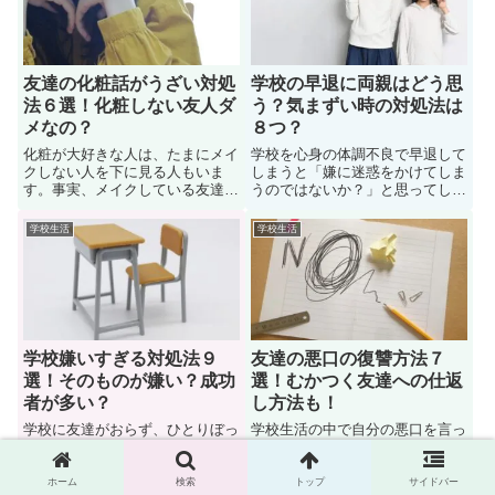
は、部活の友達が嫌いなときはど
中高校生に向けて、対処法などを
うするべきか？お悩みを解決して
紹介します。
いきましょう。
友達の化粧話がうざい対処
学校の早退に両親はどう思
法６選！化粧しない友人ダ
う？気まずい時の対処法は
メなの？
８つ？
化粧が大好きな人は、たまにメイ
学校を心身の体調不良で早退して
クしない人を下に見る人もいま
しまうと「嫌に迷惑をかけてしま
す。事実、メイクしている友達に
うのではないか？」と思ってしま
「私は化粧することに興味ない」
いますよね。特に親が仕事など
と言うと、見下されるように笑わ
で、忙しい生活を送っていると尚
学校生活
学校生活
れてしまい、会話についていけな
更です。このページでは「学校の
いことに悩んでいる人も多い。で
早退に親はどう思うのか？」につ
は、友達の化粧話がうざいときの
いて疑問を解決しています。ま
対処法はどうしたら良いのでしょ
た、早退して親に気まずい時の対
うか？お悩みを解決しよう。
処法についても紹介しています。
学校嫌いすぎる対処法９
友達の悪口の復讐方法７
選！そのものが嫌い？成功
選！むかつく友達への仕返
者が多い？
し方法も！
学校に友達がおらず、ひとりぼっ
学校生活の中で自分の悪口を言っ
ちが辛くなるときもありますよ
ている人っていますよね。告げ口
ね。もちろん、学校嫌いは成功者
や聞こえたり、理由は様々ですが
が多いという話もあります。で
不愉快であることは間違いありま
ホーム
検索
トップ
サイドバー