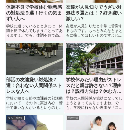
体調不良で学校休む罪悪感
友達が人見知りでうざい対
の対処法９選！行くの気ま
処法５選とは！？好き嫌い
ずい人へ
激しい？
学校に通っているとときには、体
友達が人見知りだと非常に苦労す
調不良で休んでしまうことってあ
るものです。もっとみんなとまと
りますよ。でも、体調不良で高校
もに接してほしいものですよね。
を休んでしまったが、休んだこと
事実、友達が人見知りで、一人行
に罪悪感を覚えることってありま
動が出来ないから振り回されてい
学校生活
学校生活
すよね。次の日に学校に行くのが
て、仲良くしたいけど、この状況
気まずいと感じることもありま
は何とかしたいと悩んでいる人も
す。では、体調不良で学校休む罪
多い。では、友達が人見知りでう
悪感はどうしたら良いのか？乗り
ざいときの対処法はどうしたら良
越え方についても解説していま
いのか？お悩みを解決しよう。
す。
部活の友達嫌い対処法７
学校休みたい理由がストレ
選！合わない人間関係スト
スだと親は許さない？理由
レスな人へ
は？説得方法は？休む方法
を解説
学校が始まる前や放課後の部活動
学校の人間関係が億劫になってし
において、その中に実は内心、苦
まうときってありますよね。で
手で嫌いな人がいるというのも実
も、学校に行かない理由が「スト
は自然なことです。高校で部活動
レス」だと親は許してくれないで
に入っているが、部活の仲間達に
しょう。説得するのも難しいです
友人（友達）
学校生活
馴染めずにいて、部活に行きたく
よね。そこで、このページでは
ないと悩んでいる学生も多い。で
「学校を休みたい」と考えている