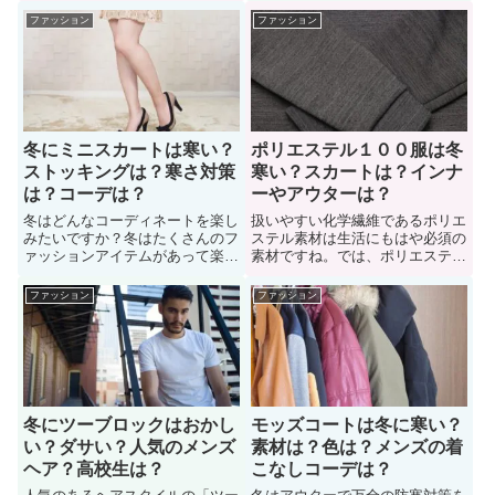
して定番化。冬にチュールスカー
サングラスってダサいのか？冬に
ファッション
ファッション
トを履きたいけど「おかしいの
サングラスをしたいけど、季節外
か？寒いのか？」悩んでいる女性
れでダサくないか？不安に思って
も多い。ふんわりとしたシルエッ
いる女性も多い。そこで、冬にサ
トですが、冬に合わせるのはおか
ングラスをかけるのはダサいの
しいでしょうか？コーデを紹介
か？色々な人に意見を聞いてみ
た。
冬にミニスカートは寒い？
ポリエステル１００服は冬
ストッキングは？寒さ対策
寒い？スカートは？インナ
は？コーデは？
ーやアウターは？
冬はどんなコーディネートを楽し
扱いやすい化学繊維であるポリエ
みたいですか？冬はたくさんのフ
ステル素材は生活にもはや必須の
ァッションアイテムがあって楽し
素材ですね。では、ポリエステル
いです。では、冬にミニスカート
が100％の服は冬には寒いのか？
はさすがに寒いのか？冬にミニス
冬にポリエステル１００％の素材
ファッション
ファッション
カートを取り入れたいけど「寒く
の洋服を着たいけど「寒くない
ないか？防寒対策はどうするべき
か？対策はどうするか？」悩む女
か？」悩んでいる女性も多い。そ
性も多い。「ポリエステル１０
こで「冬にミニスカートは寒いの
０％の服を冬に着るのは寒いの
か？」詳しく見ていこう。
か？」について詳しく見ていこう
冬にツーブロックはおかし
モッズコートは冬に寒い？
い？ダサい？人気のメンズ
素材は？色は？メンズの着
ヘア？高校生は？
こなしコーデは？