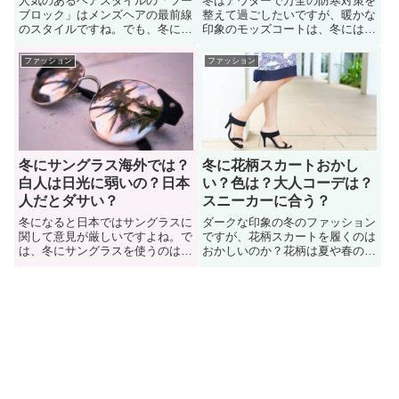
人気のあるヘアスタイルの「ツー
冬はアウターで万全の防寒対策を
ブロック」はメンズヘアの最前線
整えて過ごしたいですが、暖かな
のスタイルですね。でも、冬には
印象のモッズコートは、冬には寒
寒いのでしょうか。冬にツーブロ
いのか？モッズコートを冬に着た
ックの髪型にしたいけど「おかし
いけど「寒くないか？」など、悩
ファッション
ファッション
くないか？寒そうに見えない
む男性も多い。そこで、モッズコ
か？」悩んでいる男性も多い。そ
ートは冬に着たら寒いのか？色々
こで、このページでは「冬にツー
な人に意見を聞いてみました。こ
ブロックはおかしいのか？」色々
こでは真冬のコーディネート（着
な人に意見を聞いてみました。
こなし）などについても紹介。
冬にサングラス海外では？
冬に花柄スカートおかし
白人は日光に弱いの？日本
い？色は？大人コーデは？
人だとダサい？
スニーカーに合う？
冬になると日本ではサングラスに
ダークな印象の冬のファッション
関して意見が厳しいですよね。で
ですが、花柄スカートを履くのは
は、冬にサングラスを使うのは海
おかしいのか？花柄は夏や春の定
外ではどうなのでしょうか。外国
番アイテムだったり、鮮やかなイ
ではサングラスは季節関係なくか
メージがあります。冬に花柄スカ
けられているイメージがあり、海
ートを履きたいけど「おかしくな
外のサングラス事情について知り
いか？ダサいか？季節感が合わな
たいという人も多い。ここでは、
いか？」悩む女性も多い。そこで
海外（外国）のサングラス事情に
「冬に花柄スカートを履くのはお
ついて紹介しています。
かしいのか？」詳しく見ていこう