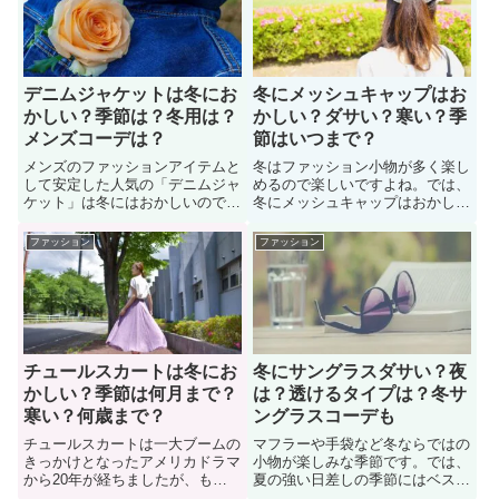
ト）はおかしいのか？色々な人に
コートは冬に着ることに関して、
意見を聞いてみた。また、ここで
色々な人に意見を聞いてみまし
はコーディネート次方法も紹介。
た。また、コーディネートも紹
介。
デニムジャケットは冬にお
冬にメッシュキャップはお
かしい？季節は？冬用は？
かしい？ダサい？寒い？季
メンズコーデは？
節はいつまで？
メンズのファッションアイテムと
冬はファッション小物が多く楽し
して安定した人気の「デニムジャ
めるので楽しいですよね。では、
ケット」は冬にはおかしいのでし
冬にメッシュキャップはおかしい
ょうか。事実、冬にデニムジャケ
でしょうか？冬にメッシュキャッ
ットをアウターとして着たいけど
プを活用したいけど「おかしくな
ファッション
ファッション
「おかしくないか？寒くない
いか？寒いか？季節感ゼロか？」
か？」悩んでいる男性も多い。こ
悩んでいる女性や男性も多い。そ
のページでは、冬でも着られるデ
こで「冬にメッシュキャップはお
ニムジャケットのコーディネート
かしいのか？」という疑問につい
方法などについて紹介していま
て詳しく見ていこう
す。
チュールスカートは冬にお
冬にサングラスダサい？夜
かしい？季節は何月まで？
は？透けるタイプは？冬サ
寒い？何歳まで？
ングラスコーデも
チュールスカートは一大ブームの
マフラーや手袋など冬ならではの
きっかけとなったアメリカドラマ
小物が楽しみな季節です。では、
から20年が経ちましたが、もは
夏の強い日差しの季節にはベスト
や女性のファッションアイテムと
コーデかもしれないですが、冬に