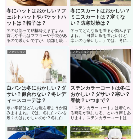
冬にハットはおかしい？フ
冬にスカートはおかしい？
ェルトハットやバケットハ
ミニスカートは？寒くな
ットは？帽子は？
い？防寒対策は？
冬の頭部って結構冷えますよね。
冬ってどんな服を着るか悩みます
首元や手元はマフラーや手袋があ
よね。「可愛い服を着たいけど、
るので暖かいですが、頭部も暖か
寒いのも辛いし…」では、冬にス
くしたいものです。では、冬にハ
カートはおかしいのか？冬にスカ
ットコーデをするのはおかしいの
ートを履きたいけど「おかしくな
ファッション
ファッション
か？冬にハットをかぶりたいけど
いか？さむくないか？防寒対策は
「変じゃないか？ダサいか？」不
何が良いか？」悩んでいる女性も
安になっている男性も多い。で
多い。そこでこのページでは「冬
は、冬にハットはおかしいのか？
にスカートはおかしいのか？」
色々な人に意見を聞いてみまし
色々な人に意見を聞いてみまし
た。
た。
白パンは冬におかしい？ダ
ステンカラーコートは冬に
サい？似合わない？冬レデ
おかしい？ダサい？寒い？
ィースコーデは？
春物？いつまで？
寒い季節はどんな服を着ようか悩
「ステンカラーコート」は着られ
みますよね。では、冬に白パンを
る時期が気になる、という声もあ
履くのはおかしいのか？冬に白パ
ります。ステンカラーコートは冬
ンを履きたいけど「おかしくない
には寒いのか？冬にステンカラー
か？冬のアウターに合わせられる
コートを着たいけど「おかしい
ファッション
ファッション
か？」悩む女性も多い。そこで、
か？ダサくないか？」悩んでいる
冬に白パンを履く（コーディネー
女性も多い。では、ステンカラー