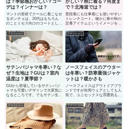
は？季節感おかしい？コー
かしい？秋に着る？何度ま
デは？インナーは？
で？北海道では？
マントの形状でクールに着こなせ
普段着にも仕事着にも使いやすい
るポンチョは、20代はもちろん
トレンチコート。確かに春や秋の
のことミセス向けのコートとして
定番アイテムというイメージを持
も人気ですが、冬には寒いのか？
つ人もいます。しかし、冬に使う
冬にポンチョを着たいけど「寒く
のはおかしいのでしょうか？冬に
ファッション
ファッション
ないか？季節感はおかしくない
トレンチコートを着たいけど、
か？コーデはどうですか？」悩ん
「おかしくないか？寒くない
でいる女性も多い。ここでは、冬
か？」悩んでいる女性も多い。そ
に着るポンチョのオススメコーデ
こで、冬にトレンチコートを着る
ィネートなどについても紹介。
場合のオススメコーディネートを
紹介
サテンパジャマ冬寒い？な
ノースフェイスのアウター
ぜ？生地は？GUは？室内
は冬寒い？防寒最強ジャケ
温度は？夏季節？
ットは？暖かさも
GUから登場しているサテンパジ
ノースフェイスはアウトドアブラ
ャマも可愛いデザインで大変気に
ンドですが街用ウェアとしても人
なるところです。でもサテン生地
気で、ユニセックスな雰囲気もあ
のパジャマってやっぱり冬には寒
り男女問わず好評。しかし、ノー
いでしょうか？冬にGUのサテン
スフェイスのアウターは冬には寒
ファッション
ファッション
パジャマを着たいけど、「寒くな
いのか？冬にノースフェイスのマ
いか？寝具に出来るか？」悩んで
ウンテンパーカーやジャケットを
いる女性も多い。では、サテンパ
着たいけど、「寒くないか？コー
ジャマを冬に着たら寒いのか？詳
デはどうするか？」悩んでいる男
しく見ていきましょう
性も多い。では詳しく見ていこう