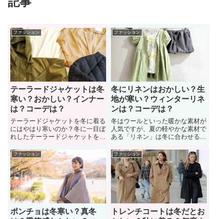
記事
ファッション
ファッション
テーラードジャケットは冬
冬にリネンはおかしい？生
寒い？おかしい？インナー
地が寒い？ウィンターリネ
は？コーデは？
ンは？コーデは？
テーラードジャケットを冬に着る
冬はウールといった暖かな素材が
にはやはり寒いのか？冬に一目ぼ
人気ですが、夏の軽やかな素材で
れしたテーラードジャケットを着
ある「リネン」は冬に合わせるの
たいけど「寒くないか？コーデは
はおかしいのか？リネン素材とい
どうするか？」悩んでいる男性も
えば、夏などに活用されるイメー
ファッション
ファッション
多い。冬には冬向けのテーラード
ジです。事実、冬にリネン生地の
ジャケットの着こなしがありま
洋服を着たいけど「おかしい？寒
す。ここでは、冬の季節でのテー
いのか？」悩んでいる女性も多
ラードジャケットの着こなし、コ
い。そこで「冬にリネンはおかし
ーディネート方法などについて紹
いのか？」詳しく見ていこう。
介
ポンチョは冬寒い？真冬
トレンチコートは冬だとお