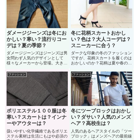
きたと悩んでいる３０代の女性も
きたいけど、メッシュが入って
多い。足先が蒸れるのが気になる
「寒くないか？おかしくない
女性の声も案外多い。では冬のタ
か？」悩んでいる男性も多い。実
イツが嫌いなときの対処法はどう
は、冬にピッタリのニューバラン
したら良いか？詳しく見ていこう
スがあるんです。詳しく見ていこ
う。
ダメージジーンズは冬にお
冬に花柄スカートおかし
かしい？寒い？流行りコー
い？色は？大人コーデは？
デは？夏の季節？
スニーカーに合う？
ダメージジーンズはジーンズは男
ダークな印象の冬のファッション
女問わず人気のデザインとして
ですが、花柄スカートを履くのは
様々なメーカーから登場。大きく
おかしいのか？花柄は夏や春の定
穴が空いているタイプも多いので
番アイテムだったり、鮮やかなイ
すが、冬に着用するのはおかしい
メージがあります。冬に花柄スカ
ファッション
ファッション
でしょうか。冬にダメージジーン
ートを履きたいけど「おかしくな
ズを取り入れたいけど「おかし
いか？ダサいか？季節感が合わな
い？寒くないか？」など、悩んで
いか？」悩む女性も多い。そこで
いる男性も多い。では対処法やコ
「冬に花柄スカートを履くのはお
ーディネートなど、詳しく見てい
かしいのか？」詳しく見ていこう
こう
ポリエステル１００服は冬
冬にツーブロックはおかし
寒い？スカートは？インナ
い？ダサい？人気のメンズ
ーやアウターは？
ヘア？高校生は？
扱いやすい化学繊維であるポリエ
人気のあるヘアスタイルの「ツー
ステル素材は生活にもはや必須の
ブロック」はメンズヘアの最前線