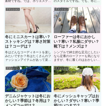
素材ですね。では、ポリエステル
のスタイルですね。でも、冬には
が100％の服は冬には寒いのか？
寒いのでしょうか。冬にツーブロ
冬にポリエステル１００％の素材
ックの髪型にしたいけど「おかし
ファッション
ファッション
の洋服を着たいけど「寒くない
くないか？寒そうに見えない
か？対策はどうするか？」悩む女
か？」悩んでいる男性も多い。そ
性も多い。「ポリエステル１０
こで、このページでは「冬にツー
０％の服を冬に着るのは寒いの
ブロックはおかしいのか？」色々
か？」について詳しく見ていこう
な人に意見を聞いてみました。
冬にミニスカートは寒い？
ローファーは冬におかし
ストッキングは？寒さ対策
い？寒い？私服にダサい？
は？コーデは？
靴下は？メンズは？
冬はどんなコーディネートを楽し
シンプルで紳士的な足元にしたい
みたいですか？冬はたくさんのフ
なら定番のローファーも気になり
ァッションアイテムがあって楽し
ますが、冬に履くのはおかしいの
いです。では、冬にミニスカート
か？冬にローファーコーデしたい
はさすがに寒いのか？冬にミニス
けど「変じゃないのか？寒い
ファッション
ファッション
カートを取り入れたいけど「寒く
か？」など悩んでいる人も多い。
ないか？防寒対策はどうするべき
では、ローファーは冬におかしい
か？」悩んでいる女性も多い。そ
のか？色々な人に意見を聞いてみ
こで「冬にミニスカートは寒いの
ました。冬にローファーを履くコ
か？」詳しく見ていこう。
ーディネート方法についても紹
介。
デニムジャケットは冬にお
冬にメッシュキャップはお
かしい？季節は？冬用は？
かしい？ダサい？寒い？季
メンズコーデは？
節はいつまで？