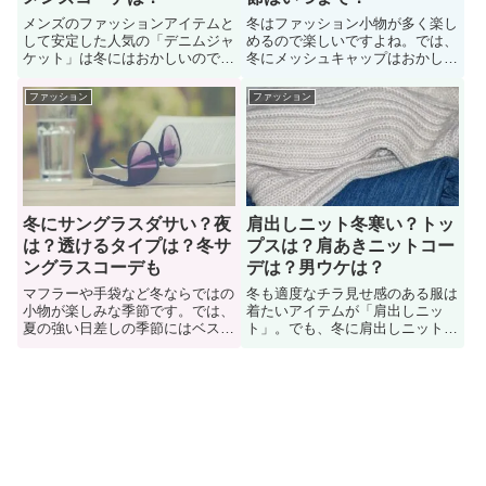
メンズのファッションアイテムと
冬はファッション小物が多く楽し
して安定した人気の「デニムジャ
めるので楽しいですよね。では、
ケット」は冬にはおかしいのでし
冬にメッシュキャップはおかしい
ょうか。事実、冬にデニムジャケ
でしょうか？冬にメッシュキャッ
ットをアウターとして着たいけど
プを活用したいけど「おかしくな
ファッション
ファッション
「おかしくないか？寒くない
いか？寒いか？季節感ゼロか？」
か？」悩んでいる男性も多い。こ
悩んでいる女性や男性も多い。そ
のページでは、冬でも着られるデ
こで「冬にメッシュキャップはお
ニムジャケットのコーディネート
かしいのか？」という疑問につい
方法などについて紹介していま
て詳しく見ていこう
す。
冬にサングラスダサい？夜
肩出しニット冬寒い？トッ
は？透けるタイプは？冬サ
プスは？肩あきニットコー
ングラスコーデも
デは？男ウケは？
マフラーや手袋など冬ならではの
冬も適度なチラ見せ感のある服は
小物が楽しみな季節です。では、
着たいアイテムが「肩出しニッ
夏の強い日差しの季節にはベスト
ト」。でも、冬に肩出しニットは
コーデかもしれないですが、冬に
寒いでしょうか。冬だけど以前買
サングラスってダサいのか？冬に
った肩出しニットをどうしても着
サングラスをしたいけど、季節外
たく、「寒くないか？コーデはど
れでダサくないか？不安に思って
うするか？防寒対策はどうする
いる女性も多い。そこで、冬にサ
か？」悩んでいる女性も多い。そ
ングラスをかけるのはダサいの
こで、冬に着る肩出しニットのオ
か？色々な人に意見を聞いてみ
ススメコーディネートを紹介。
た。