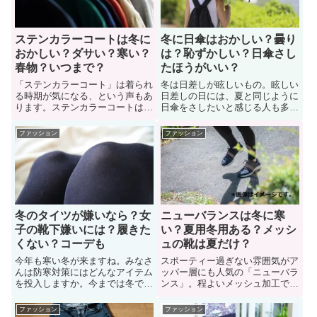
ついて紹介しています。
ディネートなどについても紹介。
ステンカラーコートは冬に
冬に日傘はおかしい？曇り
おかしい？ダサい？寒い？
は？恥ずかしい？日傘さし
春物？いつまで？
たほうがいい？
「ステンカラーコート」は着られ
冬は日差しが眩しいもの。眩しい
る時期が気になる、という声もあ
日差しの日には、夏と同じように
ります。ステンカラーコートは冬
日傘をさしたいと感じる人も多
には寒いのか？冬にステンカラー
い。では、冬に日傘をさすのはお
コートを着たいけど「おかしい
かしいのか？冬に日傘をさしたい
ファッション
ファッション
か？ダサくないか？」悩んでいる
けど「おかしくないか？恥ずかし
女性も多い。では、ステンカラー
いか？」周りの人の目が気になる
コートは冬に着ることに関して、
と悩んでいる人も多い。そこで
色々な人に意見を聞いてみまし
「冬に日傘はおかしいのか？」に
た。また、コーディネートも紹
関する疑問を解決していこう。
介。
冬のタイツが嫌いなら？女
ニューバランスは冬に寒
子の靴下嫌いには？履きた
い？夏用冬用ある？メッシ
くない？コーデも
ュの靴は夏だけ？
今年も寒い冬が来ますね。みなさ
スポーティー過ぎない雰囲気がア
んは防寒対策にはどんなアイテム
ッパー層にも人気の「ニューバラ
を投入しますか。今までは冬でも
ンス」。程よいメッシュ加工です
生足で過ごしてきたが、年齢的に
が、冬に履くのはちょっと寒いの
タイツを履かないと厳しくなって
か？冬にニューバランスの靴を履
ファッション
ファッション