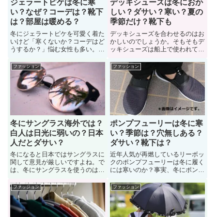
ジェラートピケは冬に寒
デッキシューズは冬におか
い？なぜ？コーデは？靴下
しい？ダサい？寒い？夏の
は？部屋は暖める？
季節だけ？靴下も
冬にジェラートピケを可愛く着た
デッキシューズを合わせるのはお
いけど「寒くないか？コーデはど
かしいのでしょうか。そもそもデ
うするか？」悩む女性も多い。事
ッキシューズは船上で使われてい
実、ジェラートピケを冬場に着て
たアイテム。夏場のイメージがあ
いる女子もいますよね。非常に人
る靴です。冬にデッキシューズを
ファッション
ファッション
気のある定番アイテムです。で
履きたいけど「おかしくないか？
は、ジェラートピケは冬に寒いの
寒いか？」悩んでいる男性も多
か？色々な人に意見を聞いてみま
い。ここでは、冬でも履けるデッ
した。また、お洒落に着こなすコ
キシューズのコーデなどについて
ーデについても紹介しています。
紹介しています。
冬にサングラス海外では？
ポンプフューリーは冬に寒
白人は日光に弱いの？日本
い？季節は？穴無しある？
人だとダサい？
ダサい？靴下は？
冬になると日本ではサングラスに
近年人気が再燃しているリーボッ
関して意見が厳しいですよね。で
クのポンプフューリーは冬に履く
は、冬にサングラスを使うのは海
には寒いのか？事実、冬にポンプ
外ではどうなのでしょうか。外国
フューリー（靴）を履きたいけど
ではサングラスは季節関係なくか
「寒くないか？季節感はおかしく
ファッション
ファッション
けられているイメージがあり、海
ないか？」悩んでいる男性も多
外のサングラス事情について知り
い。では、ポンプフューリーは冬
たいという人も多い。ここでは、
に寒いのか？詳しく見ていきまし
海外（外国）のサングラス事情に
ょう。他にもこのページではコー