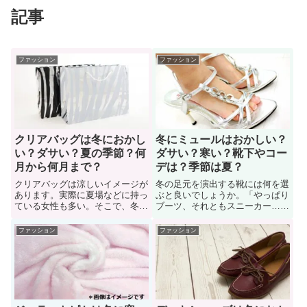
記事
ファッション
ファッション
クリアバッグは冬におかし
冬にミュールはおかしい？
い？ダサい？夏の季節？何
ダサい？寒い？靴下やコー
月から何月まで？
デは？季節は夏？
クリアバッグは涼しいイメージが
冬の足元を演出する靴には何を選
あります。実際に夏場などに持っ
ぶと良いでしょうか。「やっぱり
ている女性も多い。そこで、冬に
ブーツ、それともスニーカー…」
クリアバッグを使いたいけど「お
様々な靴の種類がありますが、ミ
かしくないか？季節感が変なの
ュールを選ぶのはおかしいでしょ
ファッション
ファッション
か？」悩んでいる女性も多い。で
うか。冬にミュールを履きたいけ
も、クリアバッグもポイントを押
ど「おかしいか？ダサくない
さえておけば、秋冬でも活用でき
か？」悩んでいる女性も多い。そ
ます。ここでは、冬にクリアバッ
こで「冬にミュールのコーディネ
グを使う際のポイントを紹介。
ートは変なのか？」詳しく見てい
こう