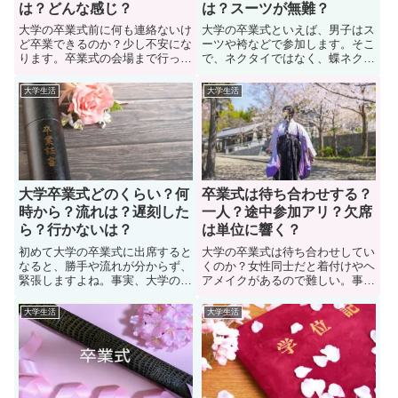
は？どんな感じ？
は？スーツが無難？
大学の卒業式前に何も連絡ないけ
大学の卒業式といえば、男子はス
ど卒業できるのか？少し不安にな
ーツや袴などで参加します。そこ
ります。卒業式の会場まで行った
で、ネクタイではなく、蝶ネクタ
けど、実は留年だったなんて状況
イをつけて大学の卒業式に参加す
は最悪です。事実、大学４年生で
るのはアリなのか。大学の卒業式
大学生活
大学生活
単位が微妙。もうすぐ卒業式なの
に出席するのだが「ネクタイと蝶
に何も連絡ないけど、ちゃんと単
ネクタイ」で迷っている男子学生
位が足りて卒業できるのか？不安
もいます。では、大学卒業式に蝶
で悩んでいる学生も多い。では、
ネクタイをつけて参加するのはア
記事を読んで詳しく見ていこう。
リなのか？詳しく見ていこう
大学卒業式どのくらい？何
卒業式は待ち合わせする？
時から？流れは？遅刻した
一人？途中参加アリ？欠席
ら？行かないは？
は単位に響く？
初めて大学の卒業式に出席すると
大学の卒業式は待ち合わせしてい
なると、勝手や流れが分からず、
くのか？女性同士だと着付けやヘ
緊張しますよね。事実、大学の卒
アメイクがあるので難しい。事
業式に出席するのだが、「何時か
実、大学の卒業式があるのだけ
ら始まって何時に終わるのか？何
ど、着付けの時間を考えると待ち
大学生活
大学生活
時間くらい掛かるのか？」などの
合わせできない。そこで、女子学
流れなどが知りたい学生も多い。
生は卒業式の会場まで「待ち合わ
では、大学の卒業式はどのくらい
せするのか？会場で友人と合流す
から始まり、どのくらいで終わる
るのか？」悩んでいる女子学生も
のか？詳しく見ていきましょう。
多い。では、詳しく見ていこう。