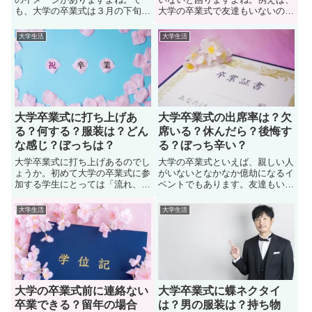
も、大学の卒業式は３月の下旬で
大学の卒業式で友達もいないの
す。なぜ、大学の卒業式は遅いの
で、ぼっちになるけど、どうやっ
か。高校の卒業式は3月初旬に対
て時間を過ごしたら良いか？人に
大学生活
大学生活
して、大学は３月の２０日など、
よっては親も来るから心配かけた
なぜ大学の卒業式は中学や高校に
くなくて、ぼっちだと思われたく
対して、開催時期が遅いのか？気
ない学生も多い。では大学の卒業
になっている人も多い。では、ペ
式にぼっちの過ごし方はどうした
ージを読み進めて詳しく見ていこ
ら良いのか？詳しく見ていこう
う
大学卒業式に打ち上げあ
大学卒業式の出席率は？欠
る？何する？服装は？どん
席いる？休んだら？後悔す
な感じ？ぼっちは？
る？ぼっち辛い？
大学卒業式に打ち上げあるのでし
大学の卒業式といえば、親しい人
ょうか。初めて大学の卒業式に参
がいないとなかなか億劫になるイ
加する学生にとっては「流れ、何
ベントでもあります。友達もいな
をするのか？」などは未知数です
いので、大学の卒業式に「出席す
よ。事実、今度、大学の卒業式が
るか？欠席するか？」迷ってお
大学生活
大学生活
あるのだが、友達がいないので、
り、休んだデメリットや会場の雰
卒業式後の打ち上げに関する情報
囲気などについて知りたい学生も
を色々としておきたい学生も多
多い。そんな卒業式はどのくらい
い。では、大学卒業式に打ち上げ
の大学生が参加するのか。ここで
あるのか？詳しく見ていきましょ
は大学卒業式の出席率について紹
う
介
大学の卒業式前に連絡ない
大学卒業式に蝶ネクタイ
卒業できる？留年の場合
は？男の服装は？持ち物