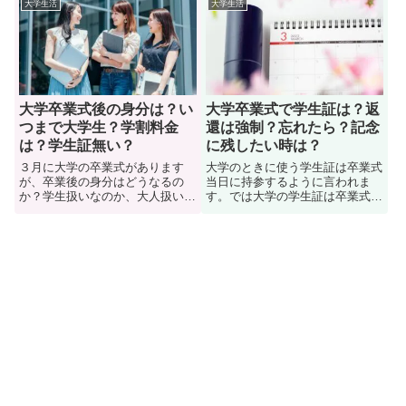
大学生活
大学生活
てわかるのか？大学の卒業式で首
が「どんな感じなのか？」知りた
席卒業について「なぜわかるの
がっている学生も多い。ここで
か？メリットはあるのか？」な
は、大学の卒業式に関する方法
ど、詳しく知りたい学生も多い。
「雰囲気、所有時間、流れ、服
では、詳しく見ていきましょう。
装」などについて紹介していま
す。
大学卒業式後の身分は？い
大学卒業式で学生証は？返
つまで大学生？学割料金
還は強制？忘れたら？記念
は？学生証無い？
に残したい時は？
３月に大学の卒業式があります
大学のときに使う学生証は卒業式
が、卒業後の身分はどうなるの
当日に持参するように言われま
か？学生扱いなのか、大人扱いな
す。では大学の学生証は卒業式当
のか、悩みますよね。事実、大学
日になぜ必要なのか？事実、大学
の卒業式後はいつまで（何月ま
の卒業式のこれから出るのだが、
で）学生なのか？学生証を所持し
在学中に使っていた学生証はどう
ていない場合の学割料金などにつ
なるのか？気になっている学生も
いて知りたがっている学生も多
多い。では、学生証の行方につい
い。では、大学卒業式後の身分は
て追っていこう。また、忘れた場
どうなるのか？詳しく見ていきま
合の大学側の対応についても紹
しょう。
介。