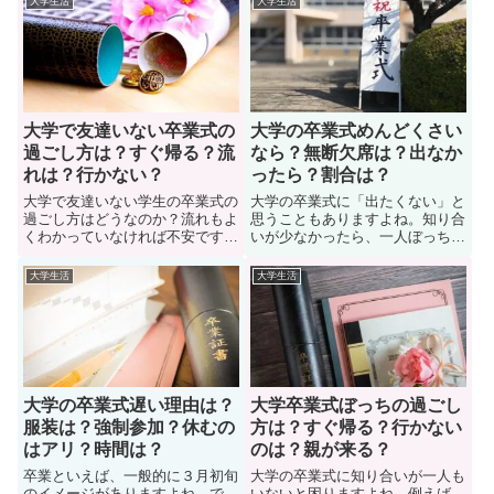
大学生活
大学生活
大学で友達いない卒業式の
大学の卒業式めんどくさい
過ごし方は？すぐ帰る？流
なら？無断欠席は？出なか
れは？行かない？
ったら？割合は？
大学で友達いない学生の卒業式の
大学の卒業式に「出たくない」と
過ごし方はどうなのか？流れもよ
思うこともありますよね。知り合
くわかっていなければ不安です。
いが少なかったら、一人ぼっちで
事実、大学で卒業式があるけど、
の参加は辛いものです。中には卒
在学中に友達がおらず、当日をど
業式が終わったらすぐに帰宅する
大学生活
大学生活
うやって乗り切るか？悩んでいる
学生もいます。事実、大学の卒業
学生も多い。では、大学の卒業式
式がめんどくさいし、友達もいな
に出席する予定だけど、友達がい
いから休みたいと考えている学生
なくて悩んでいる人は、記事を呼
も多い。では、詳しく見ていきま
んでお悩みを解決していこう。
しょう。
大学の卒業式遅い理由は？
大学卒業式ぼっちの過ごし
服装は？強制参加？休むの
方は？すぐ帰る？行かない
はアリ？時間は？
のは？親が来る？
卒業といえば、一般的に３月初旬
大学の卒業式に知り合いが一人も
のイメージがありますよね。で
いないと困りますよね。例えば、