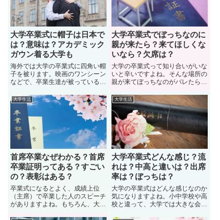
式出たくないときはどうなのか？
は、大学の卒業式にタキシードお
お悩みを解決していこう。
かしいのか？詳しく見ていきこう
大学卒業式に帽子は日本で
大学卒業式でぼっちなのに
は？意味は？アカデミック
親が来たら？来てほしくな
ガウン着る大学も
いなら？欠席は？
海外では大学の卒業式に四角い帽
大学の卒業式って知り合いがいな
子を被ります。映画のワンシーン
いと辛いですよね。そんな場所の
などで、卒業生達が被っている四
親が来てぼっちなのがバレたら、
角い帽子を上に投げたりしますよ
親に心配をかけます。事実、大学
ね。では、日本では四角い帽子を
の卒業式に親が来ると言い出して
大学生活
大学生活
被って卒業することはあるのか。
おり、自分は友達がいないぼっち
海外では大学の卒業式に四角い帽
なことを親に知られたくないし、
子を被るけど「日本でもあるの
悲しませたくないと考えている学
か？どんな意味なのか？」気にな
生も多い。では、ページを読み進
る人も多い。では詳しく見ていこ
めてお悩みを解決していこう。
う
首席卒業なぜわかる？首席
大学卒業式どんな感じ？流
卒業証明ってある？すごい
れは？中高と違いは？出席
の？表彰はある？
率は？ぼっちは？
卒業式になるとよく、成績上位
大学の卒業式はどんな感じなのか
（主席）で卒業した人のスピーチ
気になりますよね。小中学校や高
がありますよね。もちろん、大学
校と違って、大学では大きな会場
によって首席卒業への扱いは様々
で行う学校がほとんどです。事
です。でも、首席卒業はどうやっ
実、これから大学の卒業式なのだ