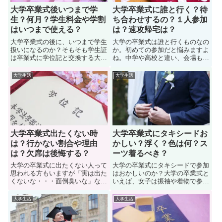
大学卒業式後いつまで学
大学卒業式に誰と行く？待
生？何月？学生料金や学割
ち合わせするの？１人参加
はいつまで使える？
は？速攻帰宅は？
大学卒業式の後に、いつまで学生
大学の卒業式は誰と行くものなの
扱いになるのか？そもそも学生証
か。初めての参加だと悩みますよ
は卒業式に学位記と交換する大学
ね。中学や高校と違い、会場も別
がほとんど。事実、大学卒業後に
の場所でやる大学も多いですから
学生証を返却することになるけ
ね。そこで、大学の卒業式に行く
大学生活
大学生活
ど、学生料金や学割はいつまで
のだが、友達が少なく、一緒に行
（何月まで）使えるのか？知りた
く人がおらず「周りはどうなの
い学生も多い。では、大学の卒業
か？」知りたがっている学生も多
式の後はいつまでが学生扱いなの
い。では、大学の卒業式に誰かと
か？詳しく見ていこう。
行くものなのか？見ていこう。
大学卒業式出たくない時
大学卒業式にタキシードお
は？行かない割合や理由
かしい？浮く？色は何？ス
は？欠席は後悔する？
ーツ着るべき？
大学の卒業式に出たくない人って
大学の卒業式にタキシードで参加
思われる方もいますが「実は出た
はおかしいのか？大学の卒業式と
くないな・・・面倒臭いな」なん
いえば、女子は振袖や着物で参加
て考える人は意外といます。事
し、男子はスーツで参加する人が
実、友達もいないしと、大学の卒
ほとんどです。大学の卒業式にタ
大学生活
大学生活
業式を出たくないと悩んでいる学
キシードを着ていこうかと思うけ
生も多い。確かに一人参加だと不
ど「おかしくないか？浮かない
安になります。では、大学の卒業
か？」悩んでいる学生も多い。で