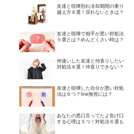
友達と喧嘩別れ冷却期間の乗り
越え方８選！戻れないときは？
友達と喧嘩で相手が悪い対処法
５選とは？めんどくさい時は？
仲違いした友達と仲直りしたい
対処法８選！仲直りできない？
友達と喧嘩した自分が悪い対処
法は６つ？line無視には？
あなたの悪口言ってたよ告げ口
する心理は５つ！対処法６選も