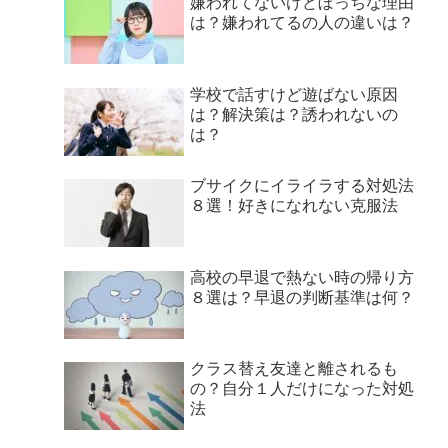
嫌われてないけどぼっちな理由
は？嫌われてるの人の違いは？
学校で話すけど遊ばない原因
は？解決策は？誘われないの
は？
ブサイクにイライラする対処法
８選！好きになれない克服法
高校の早退で熱ない時の帰り方
８選は？早退の判断基準は何？
クラス替え友達と離されるも
の？自分１人だけになった対処
法