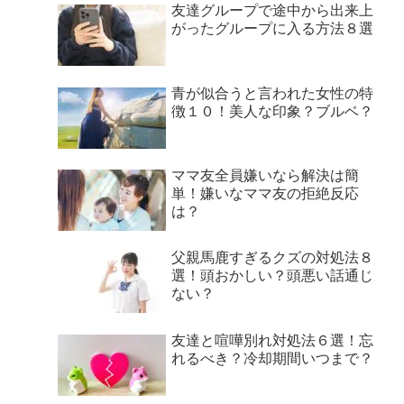
友達グループで途中から出来上
がったグループに入る方法８選
青が似合うと言われた女性の特
徴１０！美人な印象？ブルベ？
ママ友全員嫌いなら解決は簡
単！嫌いなママ友の拒絶反応
は？
父親馬鹿すぎるクズの対処法８
選！頭おかしい？頭悪い話通じ
ない？
友達と喧嘩別れ対処法６選！忘
れるべき？冷却期間いつまで？