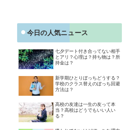
今日の人気ニュース
七夕デート付き合ってない相手
とアリ？心理は？持ち物は？所
持金は？
新学期ひとりぼっちどうする？
学校のクラス替えのぼっち回避
方法は？
高校の友達は一生の友って本
当？高校はどうでもいい人い
る？