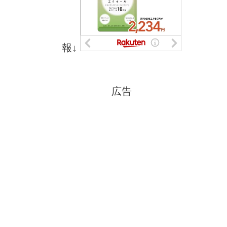
報↓
広告