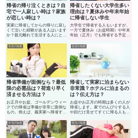
帰省の帰り泣くときは？自
帰省したくない大学生多い
宅で一人寂しい時は？家族
理由は？夏休みや年末年始
が恋しい時は？
に帰省しない学生
実家に帰省してからの帰りに寂し
大学生で帰省する人もいますが、
くて泣いた経験がある人はいます
一方で夏休み（お盆時期）や年末
か？親元離れて生活する人にとっ
年始（正月）でも帰省する予定が
て帰省は楽しみですが、地元に帰
ない大学生が増えています。ここ
ると「ここに居たい！」と思うも
では、その理由（大学生が帰省し
生活の知恵
生活の知恵
の。そこで、帰省後の帰りに泣く
たくない理由）は何か？夏休みや
ときに気持ちを切り替える方法に
年末年始に関する大学生の帰省状
ついて紹介しています。また、自
況や本音がわかります。また帰省
宅で家族が恋しくて一人寂しい時
する大学生と帰省したくない大学
の対処法についても紹介します
生に関する各々の共通点も解説。
帰省準備が面倒なら？最低
帰省して実家に泊まらない
限の必需品は？荷造り早く
非常識？ホテルに泊まるの
済ませる方法は？
は？伝え方は？
お正月やお盆、ゴールデンウィー
お盆やお正月の時期は多くの人が
クでの帰省は準備が非常に面倒な
帰省します。家でのんびりする人
もの。例えば、義実家へ帰省する
や顔だけ見せてすぐに帰る人も。
なら、失礼のないように手土産も
中には実家に泊まらないでホテル
持って行くことになりますよね。
に泊まる人も。では、帰省して実
生活の知恵
生活の知恵
実際に、帰省準備が面倒と感じて
家に泊まらないのは非常識なの
いる人も多い。そんなとき対策は
か？ここでは色々な人に経験談や
どうするべきか？ここでは、最低
意見を聞いてみました。また、実