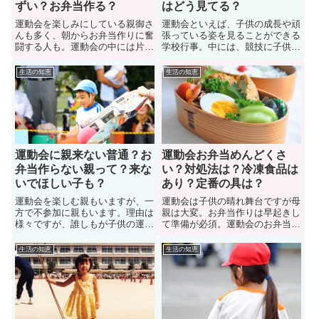
ずい？お弁当作る？
はどう見てる？
運動会を楽しみにしている親御さ
運動会といえば、子供の成長や頑
んも多く、朝からお弁当作りに奮
張っている姿を見ることができる
闘する人も。運動会の中には片親
学校行事。中には、競技に子供が
での参加者もいるでしょう。父子
奮闘する姿に、涙を流す親御さん
家庭もしくは母子家庭など事情は
もいます。では「運動会で子供の
生活の知恵
生活の知恵
様々です。学校行事への一人参加
姿に感動して泣く親って多いの
に不安に思うパパさんもいるでし
か？」色々なママさんたちに経験
ょう。では、父子家庭で運動会参
談を聞いてみました。また、泣く
加ありなのか？先輩ママさんたち
親を周囲の親御さん達はどう見て
に意見を聞いてみました。
いるのかについても紹介していま
す
運動会に親来ない普通？お
運動会お弁当めんどくさ
弁当作らない親って？来な
い？対処法は？冷凍食品は
いでほしい子も？
あり？定番の具は？
運動会を楽しむ親もいますが、一
運動会は子供の晴れ舞台ですが母
方で不参加に親もいます。理由は
親は大変。お弁当作りは早起きし
様々ですが、誰しもが子供の運動
て準備が必須。運動会のお弁当作
会に行けるわけではありません。
りをめんどくさいと感じるママさ
お子さん側から「運動会に来ない
んも多い。中には定番の具を冷凍
生活の知恵
生活の知恵
で欲しい」と言うケースも。お弁
食品でごまかす母親もいます。で
当を作らない親御さんも。運動会
は、母親にとって運動会お弁当め
に親（母親、父親）が来ない普通
んどくさいものなのか？対処法は
にあることなのか？先輩ママさん
あるのか？運動会のお弁当作りに
たちに経験談を聞いてみました。
悩まされている人は必見です。