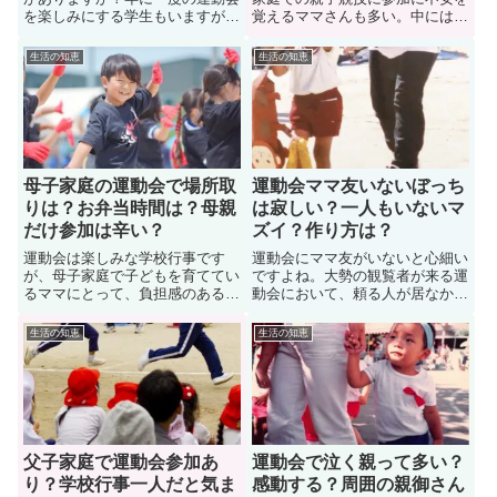
を楽しみにする学生もいますが、
覚えるママさんも多い。中には気
中には行きたくないと感じている
まずい思いをしながら父親（元旦
学生もいます。学校行事をやりた
那）を呼ぶことを検討するママさ
生活の知恵
生活の知恵
くないとサボる学生もいます。で
んも。では、母子家庭の運動会で
は、運動会に参加したくない中学
親子競技対策はどうすべきか？マ
生はどうすれば良いのか？ここで
マさんに経験談を聞いてみた。母
は運動会に参加したくないときの
子家庭での運動会参加で、親子競
対処法についても紹介します。
技がある場合はぜひ参考にしよう
母子家庭の運動会で場所取
運動会ママ友いないぼっち
りは？お弁当時間は？母親
は寂しい？一人もいないマ
だけ参加は辛い？
ズイ？作り方は？
運動会は楽しみな学校行事です
運動会にママ友がいないと心細い
が、母子家庭で子どもを育ててい
ですよね。大勢の観覧者が来る運
るママにとって、負担感のあるイ
動会において、頼る人が居なかっ
ベントなのも確かです。例えば運
たり、同じ立場で話せる人がいな
動会のために「場所取り」をする
いと、不安になります。では「運
生活の知恵
生活の知恵
のは結構大変な作業ですね。そこ
動会でママ友がいないぼっちは寂
で、この記事では母子家庭の運動
しいのか？一人もいないマズイの
会での「場所取りは、お弁当時
か？」疑問を解決していきましょ
間、母親だけ参加は辛いのか？」
う。また運動会で気軽に話せるマ
など、疑問を解決していきます。
マ友作りについても紹介します。
父子家庭で運動会参加あ
運動会で泣く親って多い？
り？学校行事一人だと気ま
感動する？周囲の親御さん