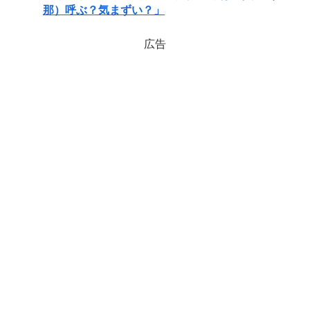
那）呼ぶ？気まずい？」
広告