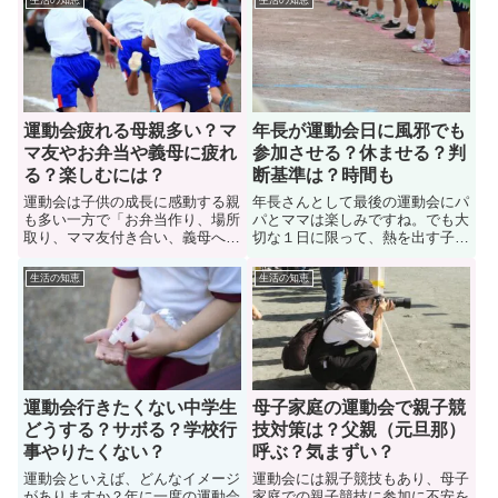
生活の知恵
生活の知恵
運動会疲れる母親多い？マ
年長が運動会日に風邪でも
マ友やお弁当や義母に疲れ
参加させる？休ませる？判
る？楽しむには？
断基準は？時間も
運動会は子供の成長に感動する親
年長さんとして最後の運動会にパ
も多い一方で「お弁当作り、場所
パとママは楽しみですね。でも大
取り、ママ友付き合い、義母への
切な１日に限って、熱を出す子
対応」など、ヘトヘトに疲れてい
も。幼稚園・保育園の最後の運動
る母親も多い。ですが、行動や考
会なのにどうするべきか？ここで
生活の知恵
生活の知恵
え方をちょっと変えるだけでなん
は「年長が運動会日に風邪でも参
とかなることもたくさんありま
加させるか？休ませるべきか？」
す。ここでは、子供の運動会に疲
判断基準を解説。また、もし休ま
れる母親の体験談や対処法などを
せることになった場合に職員へ連
紹介。面倒なことを解決していこ
絡する目安の時間についても紹
う
介。
運動会行きたくない中学生
母子家庭の運動会で親子競
どうする？サボる？学校行
技対策は？父親（元旦那）
事やりたくない？
呼ぶ？気まずい？
運動会といえば、どんなイメージ
運動会には親子競技もあり、母子
がありますか？年に一度の運動会
家庭での親子競技に参加に不安を