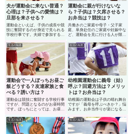
夫が運動会に来ない普通？
運動会に親が行けないな
心理は？子供への愛情は？
ら？子供は？欠席させる？
旦那を来させる？
お弁当は？競技は？
運動会といえば、子供の成長や競
共働きのご家庭や母子・父子家
技に奮闘するのが身近で見られる
庭、単身赴任のご家庭や妊娠中な
学校行事です。夫婦で参加する家
ど、運動会を見に行ける人が限ら
庭もありますが、中には父親
れており、運動会に合わせて仕事
（夫）は運動会に来ないケース
を休めないと参加が難しい。「お
生活の知恵
生活の知恵
も。夫が運動会に来ないのは普通
弁当時間、親子競技への参加」を
なのか？母親としては、子供への
鑑みて、子供も欠席させる親もい
愛情を疑ってしまいますよね。こ
るでしょう。そんなときはどう対
こでは、運動会に来ない「心理、
処すれば良いのか？運動会に親が
割合、対処法」などについて紹介
いけないときの対処法を見ていこ
します
う
運動会で一人ぼっちお昼ご
幼稚園運動会に義母（姑）
飯どうする？友達家族と食
呼ぶ？回避方法は？メリッ
べる？誘い方は？
トは？お弁当は？
運動会は競技に奮闘する学校行事
幼稚園の運動会は子供の晴れ舞台
ですが、問題となるのがお昼時間
ですが「義母を呼ぶべきか？」悩
です。ぼっちにとっては、お昼ご
みます。お弁当作りが楽になるな
飯を一人で食べる必要がありま
ど、メリットもありますが、母親
す。もちろん友達家族に交じって
としては気を使ってしまう面も。
生活の知恵
生活の知恵
食べるのも良いでしょう。では、
では、幼稚園の運動会に義母
運動会で一人ぼっちお昼ご飯どう
（姑）呼ぶべきか？先輩ママさん
するのか？色々な対処法がありま
たちに経験談を聞いてみました。