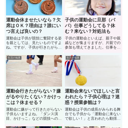
す。また、友達家族に交じって食
また、ここでは義母を呼ぶのを回
べる場合の誘い方についても紹
避する方法も紹介します。
介。
運動会休ませたいなら？欠
子供の運動会に旦那（パ
席はＯＫ？理由は？誰にい
パ）仕事どうしてる？休
つ言えば良いの？
む？来ない？対処法も
運動会は子供が競技に奮闘する姿
子供の運動会といえば、親子や親
を親としては、見たいものですよ
戚などが集まりますが、片親での
ね。ですが、子供が行きたがらな
参加も増えてきました。仕事を休
い場合もあります。誰にいつ言え
むパパさんも多いですが、やはり
ば良いのか？悩みますよね。ここ
パパさんが仕事で来ないというケ
生活の知恵
生活の知恵
では、子供に運動会を休ませたい
ースも多い。では、世間一般的
とき（欠席させたいとき）の対処
に、子供の運動会に旦那（パパ）
法や理由についても詳しく紹介し
仕事どうしてるのか？また、旦那
ています。子供の運動会参加を迷
（夫）が仕事を休んでくれないと
っている人はぜひ参考にしよう。
きの対処法についても紹介しま
す。
運動会行きたがらない？嫌
運動会来ないでほしいと言
がるやりたくない？かけっ
われたら？子供心理は？迷
こは？休ませる？
惑？授業参観は？
運動会に嫌がって行きたがらない
運動会は子供の成長がみられる舞
子供もいますよね。「ダンス演
台でも子供から「運動会に来ない
目、かけっこ」などの競技への参
で欲しい！」と言われたら動揺し
加を拒否してやりたくないという
ますよね。子供に迷惑がられても
お子さんも。中には「休ませる」
親は運動会や授業参観などの学校