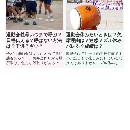
生活の知恵
生活の知恵
という選択肢をとる親御さんも。
行事に行くべきなのか？ここでは
では、子供が運動会に行きたがら
「運動会来ないでほしいと言われ
ない場合はどうすれば良いのか？
たらどうすれば良いのか？」先輩
ここでは先輩ママさんたちの経験
ママ達に経験談を聞いてみまし
談や、対処法についても紹介しま
た。また子供の心理についても紹
す
介
運動会義母いつまで呼ぶ？
運動会休みたいときは？欠
日程伝える？呼ばない方法
席理由は？迷惑？ズル休み
は？干渉うざい？
バレる？成績は？
子ども運動会はママにとって負担
運動会は年に一度の学校行事です
感もある１日。お弁当作りから場
が、誰しもが楽しみにしているわ
所取り、色んな段取りがある上、
けではありません。ズル休みし
「義母が来る」プレッシャーに悩
て、欠席理由を考える生徒も多
む人も。過干渉でうざいと感じる
い。では「運動会を休みたいとき
母親も多い。では義母はいつまで
はどうしたら良いのか？」色々な
運動会に呼ぶのが良いでしょう
人に意見を聞いてみました。ま
か？ここでは「義母を呼ぶ期間、
た、運動会を欠席することによる
日程を伝える有無、呼ばない方
成績への影響やクラスメイトのか
法」などについて解説していま
かる迷惑についても紹介します。
す。