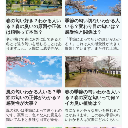
変な人が増えるのか？色々な人に
除するのか？」疑問に思いますよ
科学的根拠は体験談を聞いてみた
ね。また桜の花びらに関する簡単
ので参考にしてみよう。
な清掃方法についても紹介します
春の匂い好き？わかる人い
季節の匂い切ないわかる人
る？春の臭いの原因や正体
いる？変わり目の匂いは？
は植物って本当？
感受性と関係は？
冬が明けて春にお外に出てみると
「季節によって匂いの違いがわか
冬とは違う匂いを感じることはあ
る！」これは人の感受性が大きく
りますよね。人間には感受性が備
影響しています。また住む土地
わっています。なので潜在的に季
（環境）によっても季節の匂いが
節の匂いを感じ取っています。春
異なりますよね。特に季節の変わ
生活の知恵
生活の知恵
の匂いが分かる人は、どこが好き
り目は匂いの変化が顕著になりわ
なのか？一方で春になると不快に
かりやすいもの。では、季節や季
なる臭いが出てくるのも事実。春
節の変わり目の匂いはみんなどう
の臭いの原因（正体）やその植物
感じているのか？色々な人に話や
についても紹介しています。
表現（感想）を聞いてみました。
風の匂いわかる人いる？季
春の季節の匂いわかる人い
節の匂いの正体がわかる？
る？春の変な匂いって何？
感受性が大事？
イカ臭い植物は？
風の匂いは季節によって違うもの
春になると色々な臭いを感じるこ
です。実際に、色々な人に意見を
とがあります。この春の季節の匂
聞いてみると多種な回答が寄せら
いわかる人は実際にどれくらいい
れています。もちろん感受性は人
るのでしょうか？色々な人に意見