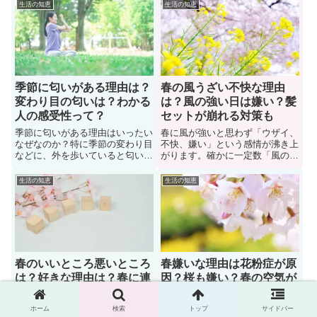
それぞれなので、意見が一致する
を聞いてみました。また春は決し
生活の知恵
生活の知恵
ことはありません。ですが、この
て良い匂いだけではありません。
季節の匂いの正体は何なのか？気
「変な臭い、イカ臭い植物があ
になりますよね。このページでは
る」などと感想を持つ人もいま
季節によって違う風の匂いについ
す。では多くの人は春の匂いをど
て紹介しています。
のように感じているのでしょう
か？
季節に匂いがある理由は？
春の風うざい不快な理由
変わり目の匂いは？わかる
は？風の強い日は嫌い？髪
人の感受性って？
セットが崩れる対策も
季節に匂いがある理由はいったい
春に風が強いと思わず「ウザイ、
なぜなのか？特に季節の変わり目
不快、嫌い」という感情が沸き上
などに、外を歩いていると匂いが
がります。確かに一定数「風の強
変わると感じることもありますよ
い日は嫌い！」という意見もあり
ね。例えば春になるとお日様の匂
ます。例えば髪の毛のセット崩れ
生活の知恵
生活の知恵
いが風に乗って漂うこともありま
るという理由で強風を嫌悪する人
す。でも、季節の変わり目が分か
もいます。では他にはどんな意見
る人とわからない人がいますよ
が寄せられているのでしょう？ま
ね。この違いは感受性が大きく関
た風が強い日に髪の毛が崩れる対
わっていることが分かっていま
策についても紹介しています。
す。
春のいいところ悪いところ
春嫌いな理由は花粉症が原
は？好きな理由は？春に連
因？桜も嫌い？春の空気が
想するものは？
苦手な人もいる？
日本人であれば「花見、桜の花び
寒い冬が過ぎて陽気な春の季節が
ホーム
検索
トップ
サイドバー