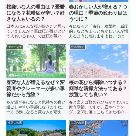
桜嫌いな人の理由は？憂鬱
春おかしい人が増える７つ
になる？花粉症が辛い？好
の理由！季節の変わり目は
きな人もいるの？
うつに？
日本人はみんな桜が好きだと思っ
春になると「奇行、攻撃的、威圧
ていませんか？実は桜が嫌いとい
的」などちょっとおかしい人が増
う人もいるもの。では桜が嫌いな
えるように感じますよね。では、
人は、なぜ苦手意識があるのか？
その理由は何なのか？また、季節
女性や男性たちに聞いてみまし
の変わり目の春はおかしい人だけ
生活の知恵
生活の知恵
た。調査結果から納得の理由が
でなく、うつ病などメンタルの不
数々寄せられてきました。また
調を感じやすい場合もあります。
「桜が好きな人と苦手な人はどっ
このページでは、春におかしい人
ちが多いのか？」に関しても解説
が増える理由やメンタルの不調を
しているのでぜひ参考にしてみよ
招く原因について紹介しています
う。
春変な人が増えるなぜ？変
桜の花びら掃除いつする？
質者やクレーマーが多い季
簡単な清掃方法ってある？
節だから危険？
放置しても良い？
冬が過ぎ春になると気持ちの良い
春と言えば桜の花びらがきれいに
過ごしやすい季節になりますね。
舞う季節。ですが、庭やベラン
一方で春になると変な人が増え
ダ、玄関に落っこちてきた桜の花
る」と感じている人もいます。言
びらに悩まされる人もいます。桜
われてみれば確かに変質者やクレ
の木が家の近くに咲いている人は
生活の知恵
生活の知恵
ーマーが多い季節が春のようにも
花びらの掃除をする必要がありま
思えます。では、なぜ春になると
すからね。でが「花びらはいつ掃