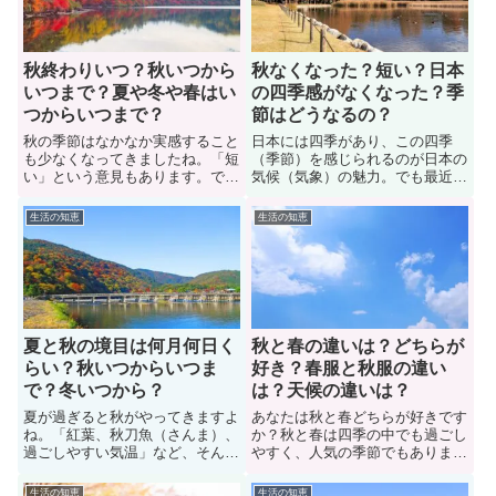
香りがする花の正体や夏の匂いの
や秋を感じるときはどんなとき
原因についても紹介します
か？」などについても解説します
秋終わりいつ？秋いつから
秋なくなった？短い？日本
いつまで？夏や冬や春はい
の四季感がなくなった？季
つからいつまで？
節はどうなるの？
秋の季節はなかなか実感すること
日本には四季があり、この四季
も少なくなってきましたね。「短
（季節）を感じられるのが日本の
い」という意見もあります。で
気候（気象）の魅力。でも最近に
は、秋の終わりはいつなのか？こ
なって「秋が短くなった、なくな
のページでは秋がいつからいつま
った」と感じる人が急増中です。
生活の知恵
生活の知恵
でなのかについて解決します。秋
日本の四季感が無くなってきたと
の終わりや始まりについて知りた
言う人もいますね。では、色々な
い人はぜひ参考にしてみよう。ま
人に意見を聞いてみた。日本の四
た、夏や冬や春はいつからいつま
季（季節）はこれからどうなるの
でなのかについても紹介します。
か？記事を読み進めて見ていこ
う。
夏と秋の境目は何月何日く
秋と春の違いは？どちらが
らい？秋いつからいつま
好き？春服と秋服の違い
で？冬いつから？
は？天候の違いは？
夏が過ぎると秋がやってきますよ
あなたは秋と春どちらが好きです
ね。「紅葉、秋刀魚（さんま）、
か？秋と春は四季の中でも過ごし
過ごしやすい気温」など、そんな
やすく、人気の季節でもありま
秋をイメージする人も多いです
す。ですが、春と秋では季節感が
が、秋と夏の境目は何月何日くら
だいぶ異なっています。例えば、
生活の知恵
生活の知恵