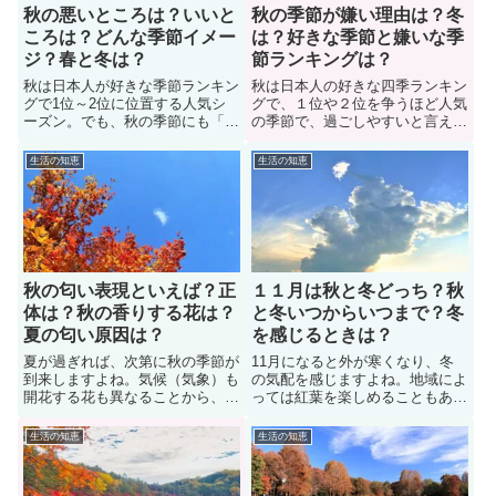
秋の悪いところは？いいと
秋の季節が嫌い理由は？冬
ころは？どんな季節イメー
は？好きな季節と嫌いな季
ジ？春と冬は？
節ランキングは？
秋は日本人が好きな季節ランキン
秋は日本人の好きな四季ランキン
グで1位～2位に位置する人気シ
グで、１位や２位を争うほど人気
ーズン。でも、秋の季節にも「い
の季節で、過ごしやすいと言える
いところ」もあれば「悪いとこ
秋ですが、デメリット（短所）も
ろ」もあります。ここでは秋とい
あります。では、秋の季節が嫌い
生活の知恵
生活の知恵
う季節に対する色々なイメージに
理由は何か？秋を嫌う人があげて
ついて紹介。また、春と冬の「好
いる理由について紹介します。ま
きな理由、嫌いな理由」について
た、冬や夏を嫌う理由についても
も紹介しているので、秋と春と冬
解説し、好きな季節と嫌いな季節
の季節イメージも比較してみよう
をランキング形式で紹介します。
秋の匂い表現といえば？正
１１月は秋と冬どっち？秋
体は？秋の香りする花は？
と冬いつからいつまで？冬
夏の匂い原因は？
を感じるときは？
夏が過ぎれば、次第に秋の季節が
11月になると外が寒くなり、冬
到来しますよね。気候（気象）も
の気配を感じますよね。地域によ
開花する花も異なることから、外
っては紅葉を楽しめることもあり
出時には、少しずつ外の匂いも変
ますが、北陸地方は雪が降ること
わって来ることでしょう。では、
だってあります。では、11月は
生活の知恵
生活の知恵
秋の匂いの表現といえば、どんな
秋と冬どっちなのか？疑問を解決
ものがあるでしょうか？色々な人
していきましょう。また、「秋と
に意見を聞いてみた。また、秋の
冬はいつからいつまでなのか？冬