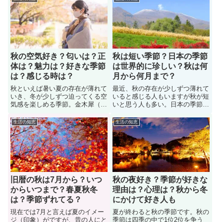
いからなのか？夏や秋や冬の季節
天候（湿度、気温）や春服と秋服
がいつからいつまでなのか、知ら
も違ってきますよね。このページ
ない人も多いでしょう。ここで
では、秋と春の違いについて解説
は、夏や秋や冬の境目が何月何日
しています。春と秋の違いについ
くらいからなのか？紹介していま
て詳しく見ていきましょう。
す。
秋の空気好き？匂いは？正
秋は短い季節？日本の季節
体は？魅力は？好きな季節
は世界的に珍しい？秋は何
は？感じる時は？
月から何月まで？
秋といえば暑い夏の存在が薄れて
最近、秋の存在が少しずつ薄れて
いき、冬が少しずつ迫ってくる空
いると感じる人もいますが秋が短
気感を楽しめる季節。金木犀（キ
いと思う人も多い。日本の季節
ンモクセイ）の匂いも魅力的です
（四季）は世界的にも珍しいの
よね。季節ランキングでも常に1
で、秋が短くなってしまうと悲し
生活の知恵
生活の知恵
位2位を争うほど。そんな秋の空
くなりますよね。では「秋は本当
気感はみんなどう感じているの
に短い季節なのか？」色々な人に
か？色々な人に意見を聞いてみま
意見を参考にしたうえで、解説し
した。また、秋の到来（訪れ）を
ています。また、秋は何月～何月
感じる瞬間についても紹介します
までなのかについても紹介します
旧暦の秋は7月から？いつ
秋の夜好き？季節が好きな
からいつまで？春夏秋冬
理由は？心理は？秋から冬
は？季節ずれてる？
にかけて好き人も
現在では7月と言えば夏のイメー
夏が終わると秋の季節です。秋の
ジ（印象）がですが、昔の人にと
季節は四季の中で1位2位を争う