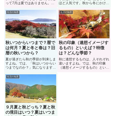
って7月は夏ではありません。昔
ほど人気です。秋から冬にかけ
と今では季節の感覚はずれている
て、少しずつ空気が冷たく、乾燥
のです。では旧暦の7月の季節区
していき、過ごしやすくなりま
生活の知恵
生活の知恵
分はいつなのか？ここでは、旧暦
す。寂しいと感じる人もいます
の7月の季節区分（いつからいつ
が、中には秋の夜が好きな人も多
までなのか？）について紹介して
い。では、秋の夜が好きな人には
います。また、旧暦の春夏秋冬の
どんな理由や心理があるのか？
季節区分についても解説。
色々な人に意見を聞いてみまし
た。
秋いつからいつまで？暦で
秋の印象（連想イメージす
は何月？夏と冬と春は？旧
るもの）といえば？特徴
暦の秋いつから？
は？どんな季節？
夏が過ぎたら秋の季節が到来しま
秋に連想するものは、人それぞれ
すよね。では、「秋はいつからい
違いますよね。では、秋の印象
つまでなのか？」気になりますよ
（連想イメージするもの）といえ
ね。新暦の秋と旧暦の秋の月日は
ば何か？色々な人に意見を聞いて
若干ですが異なります。このペー
みたので、ぜひ参考にしてみよ
生活の知恵
ジでは、秋の季節がいつからいつ
う。他にも秋の特徴や、秋の「始
までなのか？（暦の上では何月か
まり（訪れ）、終わり（過ぎ去
らなのか？）について解説。ま
り）」を感じる瞬間についても紹
た、旧暦の秋が期間や春夏秋冬の
介しています。秋に対する色々な
季節区分などについても解説しま
印象を知ることができますよ。
す
９月夏と秋どっち？夏と秋
の境目はいつ？夏はいつま