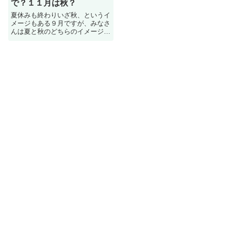
で？１１月は秋？
夏休みも終わりいざ秋、というイ
メージもある９月ですが、みなさ
んは夏と秋のどちらのイメージが
ありますか。9月はまだまだ気温
が高く蒸し暑い時期ですよね。こ
こでは、「９月夏と秋どっちなの
か？」、「夏と秋の境目はいつ頃
か？」、「夏はいつまでなの
か？」、「１１月は秋なのか？」
この疑問に対しての回答を紹介し
ます