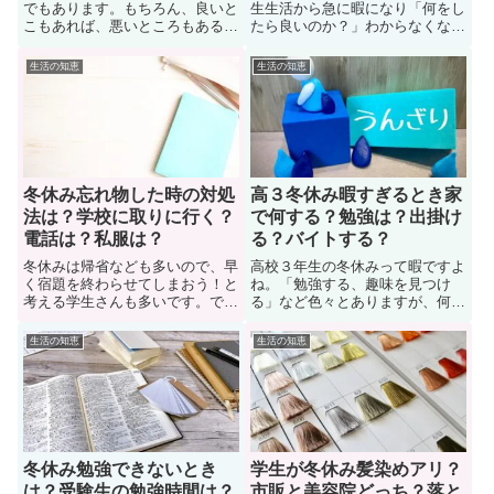
でもあります。もちろん、良いと
生生活から急に暇になり「何をし
こもあれば、悪いところもあるで
たら良いのか？」わからなくなり
しょう。事実、冬休みの「良いと
ますよね。冬休みにやることがな
ころと悪いところ」と「冬休みと
くて、暇な時間をどう過ごしたら
生活の知恵
生活の知恵
夏休みとの違い」について知りた
良いのか、悩む学生も多い。で
がっている学生も多い。では、冬
は、冬休みがつまらないときには
休み良いところと悪いところはど
どのように過ごすと有意義なの
んなことがあるのか？ここでは、
か？ここでは休み期間の有意義な
メリットデメリットについて紹介
過ごし方や家での暇の潰し方を紹
介
冬休み忘れ物した時の対処
高３冬休み暇すぎるとき家
法は？学校に取りに行く？
で何する？勉強は？出掛け
電話は？私服は？
る？バイトする？
冬休みは帰省なども多いので、早
高校３年生の冬休みって暇ですよ
く宿題を終わらせてしまおう！と
ね。「勉強する、趣味を見つけ
考える学生さんも多いです。で
る」など色々とありますが、何を
も、冬休み中に学校で忘れ物をし
やって良いかわからない人も多
たことに気が付き、取りに行って
い。事実、高校三年生になり、受
生活の知恵
生活の知恵
も大丈夫なのか？と悩んでいる学
験も終わって、冬休みに暇すぎて
生も多い。このページでは、冬休
何もすることが無いと悩む学生も
み忘れ物した時の対処法について
少なくないです。では、高３の冬
紹介しています。
休みが暇すぎるとき家で何するの
か？このページで解決していこう
冬休み勉強できないとき
学生が冬休み髪染めアリ？
は？受験生の勉強時間は？
市販と美容院どっち？落と