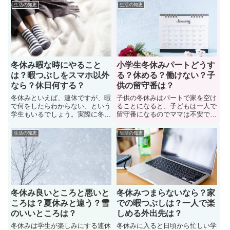
はあるのか？冬休みと夏休み「ど
た小学生の我が子がゲームしてい
生活の知恵
生活の知恵
っちの休みが人気なのか？」につ
るのだけど、他の家庭では子供の
いて気になっている学生も多い。
１日のゲーム時間をどれくらい
ここでは、「冬休みのメリットデ
か？知りたがっている母親も多
メリット」や「学生達の冬休みの
い。ここでは、冬休みに入った子
過ごし方」について紹介します。
供のゲーム時間の平均について紹
介。
冬休み暇な時にやること
小学生冬休みパートどうす
は？暇つぶしをスマホ以外
る？休める？働けない？子
なら？休日何する？
供の留守番は？
冬休みといえば、連休ですが、暇
子供の冬休みはパートで家を空け
で何をしたらわからない、という
ることになると、子どもは一人で
学生もいるでしょう。実際に冬休
留守番になるのでママは不安で
みに暇すぎてやることのないと悩
す。仕事をどうするべきか？小学
んでいる高校生や中学生も多い。
生の子供を留守番させるのは怖い
生活の知恵
生活の知恵
では、冬休み暇な時にやることは
から、なるべくパートを減らした
あるのか？ここではオススメの過
いと考える母親も多い。では、小
ごし方（自宅、外出先）を紹介。
学生の子供が冬休みに入ったらパ
暇つぶしはスマホ以外でも出来る
ート（アルバイト）どうするの
のです。ぜひ参考にしてみよう。
か？解決策について紹介していま
す。
冬休み良いところと悪いと
冬休みつまらないなら？家
ころは？夏休みと違う？雪
での暇つぶしは？一人で楽
のいいところは？
しめる外出先は？
冬休みは学生が楽しみにする連休
冬休みに入ると日頃から忙しい学