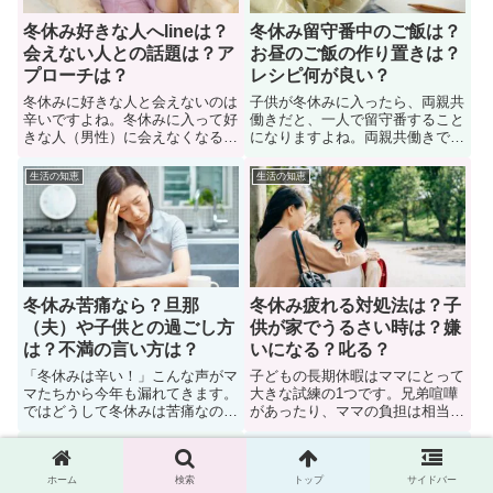
介
冬休み好きな人へlineは？
冬休み留守番中のご飯は？
会えない人との話題は？ア
お昼のご飯の作り置きは？
プローチは？
レシピ何が良い？
冬休みに好きな人と会えないのは
子供が冬休みに入ったら、両親共
辛いですよね。冬休みに入って好
働きだと、一人で留守番すること
きな人（男性）に会えなくなるか
になりますよね。両親共働きで
ら、ＬＩＮＥしても大丈夫か？悩
「冬休みに入った子供が家で留守
む女子学生も多い。では、冬休み
番するときのお昼ご飯をどうする
生活の知恵
生活の知恵
好きな人へlineして連絡を取って
べきか？」悩んでいる働くママさ
も良いのか？色々な人に意見を聞
んも多い。では、冬休みに入った
いてみた。また、ここでは、冬休
ら子供が留守番する際に、ご飯は
み中に会えない人とラインで会話
どうすれば良いのか？ここでは対
する際の話題について紹介。
処法や作り置きレシピについて紹
介
冬休み苦痛なら？旦那
冬休み疲れる対処法は？子
（夫）や子供との過ごし方
供が家でうるさい時は？嫌
は？不満の言い方は？
いになる？叱る？
「冬休みは辛い！」こんな声がマ
子どもの長期休暇はママにとって
マたちから今年も漏れてきます。
大きな試練の1つです。兄弟喧嘩
ではどうして冬休みは苦痛なの
があったり、ママの負担は相当な
か？子供が冬休みに入り、休みに
ものですよね。3食用意をするの
入った旦那（夫）が家に居るの
も大変。冬休みに入った子供が毎
生活の知恵
生活の知恵
に、家事も育児も不参加で、苦し
日家に居て、精神的にも肉体的に
んで悩んでいる母親も多い。で
も限界を迎えて苦しんでいる母親
ホーム
検索
トップ
サイドバー