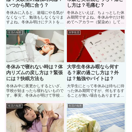
いつから間に合う？
し方は？毛痛む？
冬休みに入ると、途端にやる気が
冬休みといえば、ちょっとした休
なくなって、勉強もしなくなりま
み期間ですよね。冬休み中だけ初
すよね。冬休み明けにテストをす
めてヘアカラー（髪染め）して、
る学校も多いです。また、今年、
休みが終わるくらいには元の色の
受験を控えているのだが、全く勉
戻したいと考えている学生も多
生活の知恵
大学生活
強する気が起きないし、集中力が
い。では、学生が冬休み髪染めア
続かないことに悩んでいる受験生
リなのか？このページで疑問を解
も多い。では、冬休みに勉強でき
決していこう。また、髪染めや黒
ないときはどうすれば良いか？対
髪戻しする際に市販と美容院のメ
処法について紹介しています。
リットデメリットについても紹
介。
冬休みで寝れない時は？体
大学生冬休み暇なら何す
内リズムの戻し方は？緊張
る？家の過ごし方は？外
には？快眠方法も
は？勉強やバイトは？
冬休み中に夜更かしするといざ、
大学生にとって冬休みは待ちに待
学校が始まったら寝れないもので
った休み期間ですが、何もするす
す。事実、冬休みが明けて学校が
ることが無い場合もありますよ
始まったのに、休み期間の夜更か
ね。学生になり、冬休みに入った
しのせいで、体内リズムが崩れて
のだが、勉強する気力もなく、暇
生活の知恵
生活の知恵
眠れない日々に悩んでいる学生も
すぎてやることが無く、何をした
多い。でも、眠れないと困ります
ら良いのか？悩んでいる大学生も
よね。そこで、このページでは
多い。ここでは、大学生が冬休み
「冬休みで寝れない時の対処法、
に暇なら何するべきか？家や外で
体内リズムの戻し方」について紹
の有意義な過ごし方を紹介。