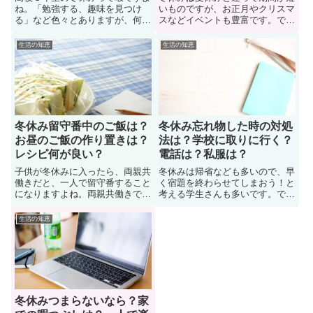
ね。「勉強する、趣味を見つけ
いものですが、お正月やクリスマ
る」など色々とありますが、何を
スなどイベントも豊富です。で
やって良いかわからない人も多
は、冬休みにメリットデメリット
い。事実、高校三年生になり、受
はあるのか？冬休みと夏休み「ど
生活の知恵
生活の知恵
験も終わって、冬休みに暇すぎて
っちの休みが人気なのか？」につ
何もすることが無いと悩む学生も
いて気になっている学生も多い。
少なくないです。では、高３の冬
ここでは、「冬休みのメリットデ
休みが暇すぎるとき家で何するの
メリット」や「学生達の冬休みの
か？このページで解決していこう
過ごし方」について紹介します。
冬休み留守番中のご飯は？
冬休み忘れ物した時の対処
お昼のご飯の作り置きは？
法は？学校に取りに行く？
レシピ何が良い？
電話は？私服は？
子供が冬休みに入ったら、両親共
冬休みは帰省なども多いので、早
働きだと、一人で留守番すること
く宿題を終わらせてしまおう！と
になりますよね。両親共働きで
考える学生さんも多いです。で
「冬休みに入った子供が家で留守
も、冬休み中に学校で忘れ物をし
番するときのお昼ご飯をどうする
たことに気が付き、取りに行って
生活の知恵
べきか？」悩んでいる働くママさ
も大丈夫なのか？と悩んでいる学
んも多い。では、冬休みに入った
生も多い。このページでは、冬休
ら子供が留守番する際に、ご飯は
み忘れ物した時の対処法について
どうすれば良いのか？ここでは対
紹介しています。
処法や作り置きレシピについて紹
介
冬休みつまらないなら？家