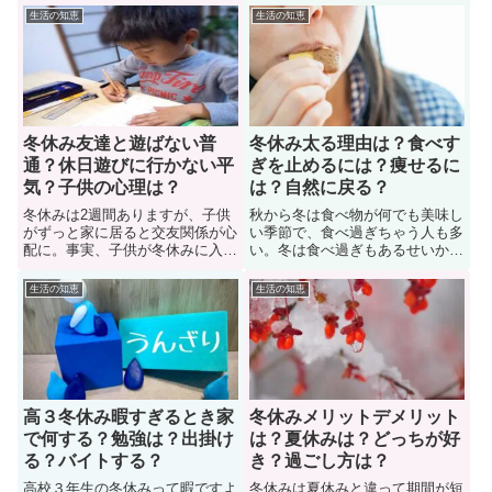
戻したいと考えている学生も多
友達と遊んでいるのか？また「ど
生活の知恵
生活の知恵
い。では、学生が冬休み髪染めア
れくらいの頻度で、どこで遊ぶの
リなのか？このページで疑問を解
か？連絡手段はどうするのか？」
決していこう。また、髪染めや黒
色々と知りたがっている母親も多
髪戻しする際に市販と美容院のメ
い。ここでは、子供が冬休み友達
リットデメリットについても紹
と遊ぶ頻度や場所について紹介。
介。
冬休み友達と遊ばない普
冬休み太る理由は？食べす
通？休日遊びに行かない平
ぎを止めるには？痩せるに
気？子供の心理は？
は？自然に戻る？
冬休みは2週間ありますが、子供
秋から冬は食べ物が何でも美味し
がずっと家に居ると交友関係が心
い季節で、食べ過ぎちゃう人も多
配に。事実、子供が冬休みに入っ
い。冬は食べ過ぎもあるせいか、
たというのに、学校の友達の誰と
冬太りに悩まされます。冬休み中
も遊ばないで家に居ることを心配
に引きこもって家の中でつい食べ
生活の知恵
生活の知恵
する母親も多い。そこで、ここで
過ぎて体重増加（激太り）したこ
は冬休みに友達と遊ばない子供の
とに悩んでいる女子学生も多い。
学校生活は大丈夫なのか？疑問を
では、冬休みに入った学生が太る
解消しよう。また、遊びに行かな
理由は何なのか？真実に迫ってい
い子供に心理についても紹介。
こう。また、対策についても紹介
高３冬休み暇すぎるとき家
冬休みメリットデメリット
で何する？勉強は？出掛け
は？夏休みは？どっちが好
る？バイトする？
き？過ごし方は？
高校３年生の冬休みって暇ですよ
冬休みは夏休みと違って期間が短