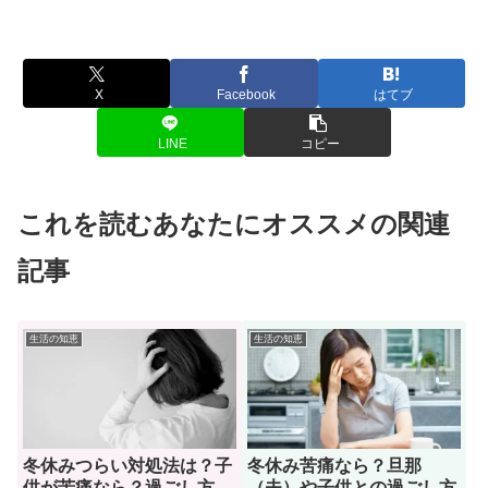
X
Facebook
はてブ
LINE
コピー
これを読むあなたにオススメの関連
記事
生活の知恵
生活の知恵
冬休みつらい対処法は？子
冬休み苦痛なら？旦那
供が苦痛なら？過ごし方
（夫）や子供との過ごし方