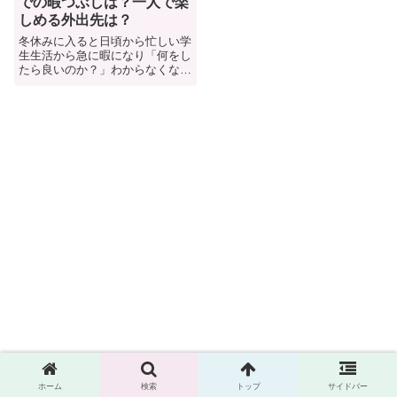
での暇つぶしは？一人で楽
しめる外出先は？
冬休みに入ると日頃から忙しい学
生生活から急に暇になり「何をし
たら良いのか？」わからなくなり
ますよね。冬休みにやることがな
くて、暇な時間をどう過ごしたら
良いのか、悩む学生も多い。で
は、冬休みがつまらないときには
どのように過ごすと有意義なの
か？ここでは休み期間の有意義な
過ごし方や家での暇の潰し方を紹
介
ホーム
検索
トップ
サイドバー