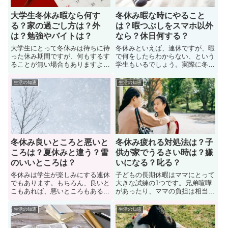
す。
介
大学生冬休み暇なら何す
冬休み暇な時にやること
る？家の過ごし方は？外
は？暇つぶしをスマホ以外
は？勉強やバイトは？
なら？休日何する？
大学生にとって冬休みは待ちに待
冬休みといえば、連休ですが、暇
った休み期間ですが、何もするす
で何をしたらわからない、という
ることが無い場合もありますよ
学生もいるでしょう。実際に冬休
ね。学生になり、冬休みに入った
みに暇すぎてやることのないと悩
のだが、勉強する気力もなく、暇
んでいる高校生や中学生も多い。
生活の知恵
生活の知恵
すぎてやることが無く、何をした
では、冬休み暇な時にやることは
ら良いのか？悩んでいる大学生も
あるのか？ここではオススメの過
多い。ここでは、大学生が冬休み
ごし方（自宅、外出先）を紹介。
に暇なら何するべきか？家や外で
暇つぶしはスマホ以外でも出来る
の有意義な過ごし方を紹介。
のです。ぜひ参考にしてみよう。
冬休み良いところと悪いと
冬休み疲れる対処法は？子
ころは？夏休みと違う？雪
供が家でうるさい時は？嫌
のいいところは？
いになる？叱る？
冬休みは学生が楽しみにする連休
子どもの長期休暇はママにとって
でもあります。もちろん、良いと
大きな試練の1つです。兄弟喧嘩
こもあれば、悪いところもあるで
があったり、ママの負担は相当な
しょう。事実、冬休みの「良いと
ものですよね。3食用意をするの
ころと悪いところ」と「冬休みと
も大変。冬休みに入った子供が毎
生活の知恵
生活の知恵
夏休みとの違い」について知りた
日家に居て、精神的にも肉体的に
がっている学生も多い。では、冬
も限界を迎えて苦しんでいる母親