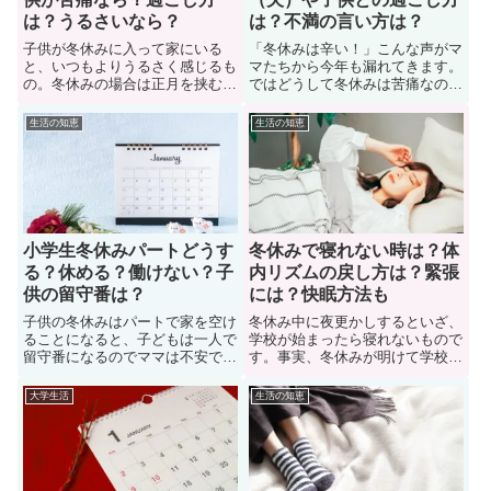
は？うるさいなら？
は？不満の言い方は？
子供が冬休みに入って家にいる
「冬休みは辛い！」こんな声がマ
と、いつもよりうるさく感じるも
マたちから今年も漏れてきます。
の。冬休みの場合は正月を挟むの
ではどうして冬休みは苦痛なの
で、子供だけでなく旦那さんもお
か？子供が冬休みに入り、休みに
休みに入ります。事実、冬休みに
入った旦那（夫）が家に居るの
生活の知恵
生活の知恵
入った子供が毎日家に居て、精神
に、家事も育児も不参加で、苦し
的にも肉体的にも限界を迎えて、
んで悩んでいる母親も多い。で
苦しんでいる母親も多い。そんな
は、冬休みに入った子供や旦那と
ときはどうするべきか？ここで
生活するのが苦痛ならどうしたら
は、冬休みつらい対処法について
良いのか？対処法や乗り越え方を
紹介
紹介。
小学生冬休みパートどうす
冬休みで寝れない時は？体
る？休める？働けない？子
内リズムの戻し方は？緊張
供の留守番は？
には？快眠方法も
子供の冬休みはパートで家を空け
冬休み中に夜更かしするといざ、
ることになると、子どもは一人で
学校が始まったら寝れないもので
留守番になるのでママは不安で
す。事実、冬休みが明けて学校が
す。仕事をどうするべきか？小学
始まったのに、休み期間の夜更か
生の子供を留守番させるのは怖い
しのせいで、体内リズムが崩れて
大学生活
生活の知恵
から、なるべくパートを減らした
眠れない日々に悩んでいる学生も
いと考える母親も多い。では、小
多い。でも、眠れないと困ります
学生の子供が冬休みに入ったらパ
よね。そこで、このページでは
ート（アルバイト）どうするの
「冬休みで寝れない時の対処法、
か？解決策について紹介していま
体内リズムの戻し方」について紹