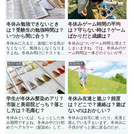
休み良いところと悪いところはど
も多い。では、冬休みに入った子
んなことがあるのか？ここでは、
供に疲れるときの対処法はどうす
メリットデメリットについて紹介
れば良いか？詳しく見ていこう。
冬休み勉強できないとき
冬休みゲーム時間の平均
は？受験生の勉強時間は？
は？守らない時は？ゲーム
いつから間に合う？
ばかりだと成績は？
冬休みに入ると、途端にやる気が
冬休みはついゲーム時間も増えて
なくなって、勉強もしなくなりま
しまいますね。では、冬休みのゲ
すよね。冬休み明けにテストをす
ーム時間は一体どのぐらいが平均
る学校も多いです。また、今年、
とされているのか？冬休みに入っ
受験を控えているのだが、全く勉
た小学生の我が子がゲームしてい
生活の知恵
生活の知恵
強する気が起きないし、集中力が
るのだけど、他の家庭では子供の
続かないことに悩んでいる受験生
１日のゲーム時間をどれくらい
も多い。では、冬休みに勉強でき
か？知りたがっている母親も多
ないときはどうすれば良いか？対
い。ここでは、冬休みに入った子
処法について紹介しています。
供のゲーム時間の平均について紹
介。
学生が冬休み髪染めアリ？
冬休み友達と遊ぶ？頻度
市販と美容院どっち？落と
は？どこで？連絡は？遊ば
し方は？毛痛む？
ないのはおかしい？
冬休みといえば、ちょっとした休
冬休みは自宅に籠ったり、友達と
み期間ですよね。冬休み中だけ初
遊んでいる子もいます。冬休みに
めてヘアカラー（髪染め）して、
子供がずっと家に居るのだが、よ
休みが終わるくらいには元の色の
その家庭のお子さんは冬休み中に