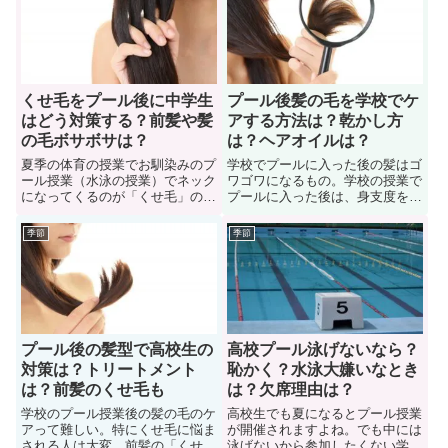
くせ毛をプール後に中学生
プール後髪の毛を学校でケ
はどう対策する？前髪や髪
アする方法は？乾かし方
の毛ボサボサは？
は？ヘアオイルは？
夏季の体育の授業でお馴染みのプ
学校でプールに入った後の髪はゴ
ール授業（水泳の授業）でネック
ワゴワになるもの。学校の授業で
になってくるのが「くせ毛」の対
プールに入った後は、身支度を整
策。直毛の人は気にされたことが
える時間もや使える道具も少ない
ないかもしれませんが、くせ毛の
ので大変。そんな学校のプールの
季節
季節
人は1度水に濡れると朝にセット
授業後に髪型を整える術（ケアす
した髪型が崩れるので、プール後
る方法）をいくつかご紹介したま
はかなり大変。今回の記事では、
す。またプール授業後に濡れた髪
学校でもできる「くせ毛対策」に
の毛を乾かす方法やオススメのヘ
ついていくつかご紹介します。
アオイルについても解説します。
プール後の髪型で高校生の
高校プール泳げないなら？
対策は？トリートメント
恥かく？水泳大嫌いなとき
は？前髪のくせ毛も
は？欠席理由は？
学校のプール授業後の髪の毛のケ
高校生でも夏になるとプール授業
アって難しい。特にくせ毛に悩ま
が開催されますよね。でも中には
される人は大変。前髪の「くせ
泳げないから参加したくない学生