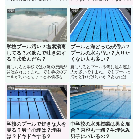
毛」や「髪の毛のうねり、はね」
も多い。意外にも水泳が大嫌いな
も悩みの一つ。学校ではドライヤ
学生は多いものです。最近ではプ
季節
季節
ーが使えないですからね。ではプ
ール離れや海離れが少しずつ加速
ール授業後の髪型で高校生の対策
していき、水に触れる機会が少な
として何がオススメなのか？また
い学生もいますよね。結果とし
プール後に使えるオススメヘアト
て...
リートメントについても紹介しま
す
学校プール汚い？塩素消毒
プールと海どっちが汚い？
してる？水飲んで吐き気す
プールの水も汚い？入りた
る？水飲んだら？
くない人も多い？
夏になると学校では水泳の授業が
夏になるとプールや海に足を運ぶ
開催されますよね。でも学校のプ
人が多いですよね。でもプールと
ールが汚いとちょっと不信感を抱
海がどれだけ汚いか？あなたは知
いてしまうものです。では学校の
りませんよね。実はプールも海も
プールは本当に汚いのか？このペ
意外と不衛生だったりするもので
季節
季節
ージで学校のプールの衛生管理状
すよ。ここではプールと海どっち
況について徹底追及しています。
が汚いのか？色々人に意見を聞い
また「塩素消毒状況、水を飲ん
てみました。また海やプールの水
で...
の汚さ、入りたくない人の多さに
ついても紹介しています。
学校のプールで好きな人を
中学校の水泳授業は男女混
見る？男子心理は？理由
合？内容も一緒？生理休み
は？ドキドキする？
男子にバレるの？