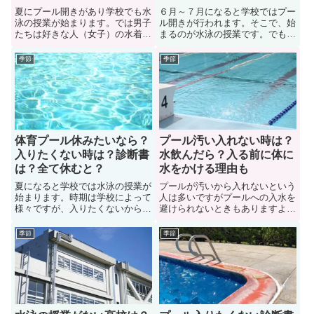
夏にプール開きがあり学校でも水
６月～７月になると学校ではプー
泳の授業が始まります。では男子
ル開きが行われます。そこで、始
たちは好きな人（女子）の水着を
まるのが水泳の授業です。でも、
ドキドキしながら見るものなの
中学校の水泳の授業は男女混合な
か？男性陣に意見（体験談）を聞
のか？女子生徒であれば、生理休
季節
季節
いてみた。またプール授業で男子
みがばれる可能性がありますし、
が女子の水着を見る男性心理やそ
男子からの視線に不快感を覚える
の理由についても紹介します。も
人もいます。ここでは、中学校の
し水泳の授業中に男子と目が合っ
プール授業（水泳の授業）は男女
たら相手は何を考えているのか？
混合なのか？徹底追及します。
体育プール休みたいなら？
プール汚い入れない時は？
入りたくない時は？診断書
水飲んだら？入る前に体に
は？全て休むと？
水をかける理由も
夏になると学校では水泳の授業が
プールが汚いから入れないという
始まります。時期は学校によって
人は多いですがプールへの入水を
様々ですが、入りたくないから休
避けられないときもありますよ
みたいという生徒も多いハズで
ね。ではプールが汚いから入れな
す。では体育のプール授業（水泳
いときの対策は何かあるのか？こ
季節
季節
の授業）を休みたい入りたくない
こでは対策について紹介していま
ときはどうすれば良いのか？また
す。ほかにも「プールの水を飲ん
水泳の授業を休む際の診断書の必
だらどうなるのか？」、「プール
要性やプール授業を全部全て休む
に入る前に水をかける理由」につ
リスクについても解説します。
いても紹介しています。