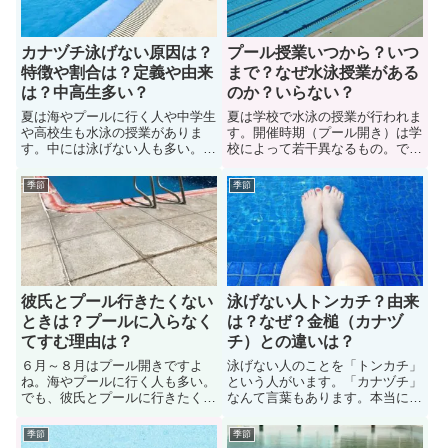
味についても解説します。
音）についても紹介します。
カナヅチ泳げない原因は？
プール授業いつから？いつ
特徴や割合は？定義や由来
まで？なぜ水泳授業がある
は？中高生多い？
のか？いらない？
夏は海やプールに行く人や中学生
夏は学校で水泳の授業が行われま
や高校生も水泳の授業がありま
す。開催時期（プール開き）は学
す。中には泳げない人も多い。泳
校によって若干異なるもの。では
げない人を日本ではカナヅチと言
いつからいつまで学校の水泳の授
いますね。ではカナヅチの人が泳
業は開催されるのか？ここでは学
季節
季節
げない原因って何か？ここではカ
校のプール授業の開催期間につい
ナヅチの「原因、特徴、割合、定
て解説します。また、なぜ水泳授
義、名前の由来」などについても
業があるのか？中には水泳の授業
紹介します。また泳げない中学生
はいらないと考える人もいる。そ
や高校生についても解説します。
の理由についても紹介します。
彼氏とプール行きたくない
泳げない人トンカチ？由来
ときは？プールに入らなく
は？なぜ？金槌（カナヅ
てすむ理由は？
チ）との違いは？
６月～８月はプール開きですよ
泳げない人のことを「トンカチ」
ね。海やプールに行く人も多い。
という人がいます。「カナヅチ」
でも、彼氏とプールに行きたくな
なんて言葉もあります。本当に泳
いと感じている女子は多い。では
げない人のことをトンカチという
実際に誘われたときどうしたら良
のでしょうか？ここではその泳げ
季節
季節
いのでしょうか？色々な人に意見
ない人を総称するカナヅチとトン