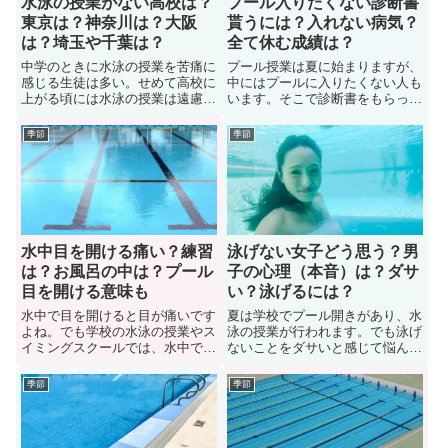
水泳の授業がない高校は？
プール入りたくない診断書
東京は？神奈川は？大阪
貰うには？入れない病気？
は？埼玉や千葉は？
全て休む成績は？
中学のときに水泳の授業を苦痛に
プール授業は夏に始まりますが、
感じる生徒は多い。せめて高校に
中にはプールに入りたくない人も
上がる頃には水泳の授業は遠慮し
います。そこで診断書をもらって
たいもの。でもプール授業が無い
正当な理由で欠席する生徒もいま
高校なんてあるのでしょうか？
す。ここではプールに入りたくな
季節
季節
色々な人に体験談を聞いてみたの
い人が「診断書をもらう方法、プ
でぜひ参考にしよう。また「東
ールに入れない病気」について紹
京、神奈川、大阪、埼玉、千葉」
介しています。また「水泳の授業
の県で水泳の授業を取り入れてい
を全て休む方法、休んだ際の成績
ないとされる高校も紹介します。
への影響」について解説します。
水中目を開ける痛い？練習
泳げない女子どう思う？男
は？お風呂の中は？プール
子の心理（本音）は？ダサ
目を開ける意味も
い？泳げるには？
水中で目を開けると目が痛いです
夏は学校でプール開きがあり、水
よね。でも学校の水泳の授業やス
泳の授業が行われます。でも泳げ
イミングスクールでは、水中で目
ないことをダサいと感じて悩んで
を開ける訓練をさせる場合もあり
いる女子も多い。どうにかして泳
ます。洗面台やお風呂の中で目を
げるようになりたいもの。では、
季節
季節
開ける練習をする人もいます。こ
泳げない女子を男子や女子はどう
こでは水中で目を開けると痛い理
思っているのでしょうか？男女に
由や克服する練習法なども紹介し
意見を聞いてみました。また泳げ
ます。またプールで目を開ける意
ない女子に対する男子の心理（本