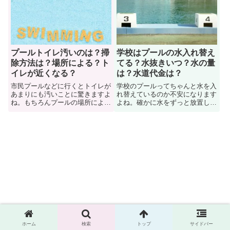
を聞いてみたので参考にしてみよ
カチに関する真偽について迫って
う。また彼氏からプールに誘われ
います。また泳げない人のことを
ても入らなくてすむ正当な理由や
トンカチもしくはカナヅチと総称
断り方について紹介しています。
する由来についても紹介します。
プールトイレ汚いのは？掃
学校はプールの水入れ替え
除方法は？場所による？ト
てる？水抜きいつ？水の量
イレが近くなる？
は？水道代金は？
市民プールなどに行くとトイレが
学校のプールってちゃんと水を入
あまりにも汚いことに驚きますよ
れ替えているのか不安になります
ね。もちろんプールの場所によっ
よね。確かに水をずっと放置して
てはトイレが綺麗な施設があるの
いるのは不衛生ですよね。だって
も事実です。でもプールでトイレ
人が泳いでいるわけですしね。そ
が汚いのはなぜなのか？ぜひ追及
こでこのページでは学校のプール
していきましょう。また従業員が
の水に関する事情を解説していま
行う掃除（清掃）方法やトイレが
す。また水抜きする時期やプール
近くなる理由についても解説して
に使われる水の量や、水道代の費
います。
用についても紹介しています。
ホーム
検索
トップ
サイドバー