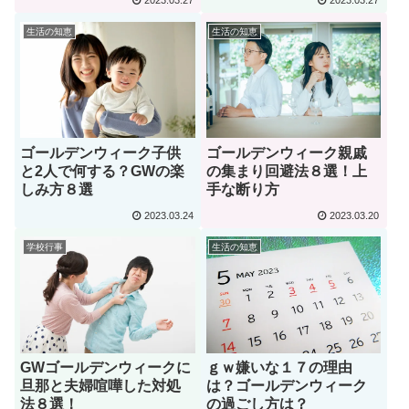
2023.03.27
2023.03.27
生活の知恵
生活の知恵
ゴールデンウィーク子供
ゴールデンウィーク親戚
と2人で何する？GWの楽
の集まり回避法８選！上
しみ方８選
手な断り方
2023.03.24
2023.03.20
学校行事
生活の知恵
GWゴールデンウィークに
ｇｗ嫌いな１７の理由
旦那と夫婦喧嘩した対処
は？ゴールデンウィーク
法８選！
の過ごし方は？