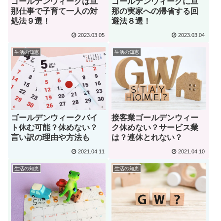
ゴールデンウィークは旦
ゴールデンウィークに旦
那仕事で子育て一人の対
那の実家への帰省する回
処法９選！
避法８選！
2023.03.05
2023.03.04
生活の知恵
生活の知恵
ゴールデンウィークバイ
接客業ゴールデンウィー
ト休む可能？休めない？
ク休めない？サービス業
言い訳の理由や方法も
は？連休とれない？
2021.04.11
2021.04.10
生活の知恵
生活の知恵