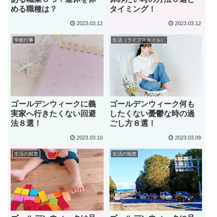
める職種は？
タイミング！
2023.03.12
2023.03.12
学校行事
生活（ライフスタイル）
ゴールデンウィークに義
ゴールデンウィーク何も
実家へ行きたくない回避
したくない憂鬱な時の過
法８選！
ごし方８選！
2023.03.10
2023.03.09
生活の知恵
生活の知恵