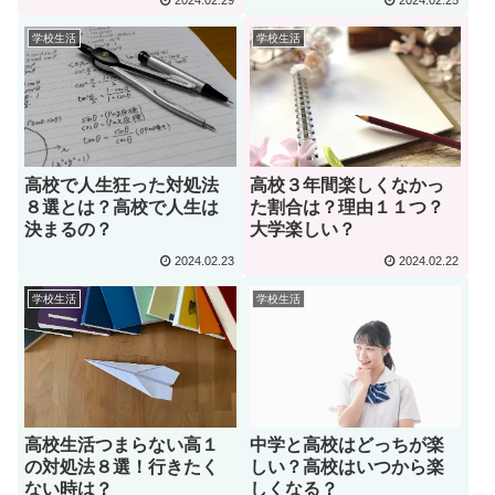
2024.02.29
2024.02.25
学校生活
学校生活
高校で人生狂った対処法
高校３年間楽しくなかっ
８選とは？高校で人生は
た割合は？理由１１つ？
決まるの？
大学楽しい？
2024.02.23
2024.02.22
学校生活
学校生活
高校生活つまらない高１
中学と高校はどっちが楽
の対処法８選！行きたく
しい？高校はいつから楽
ない時は？
しくなる？