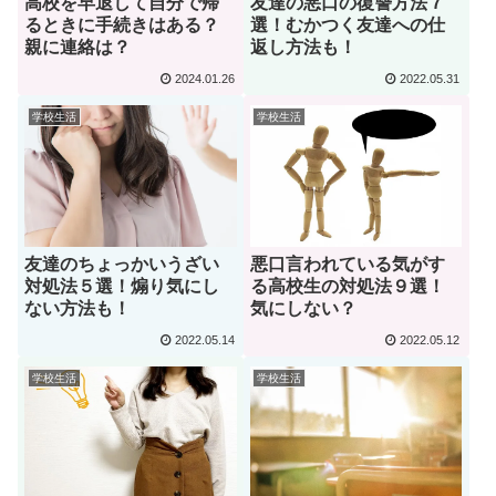
高校を早退して自分で帰
友達の悪口の復讐方法７
るときに手続きはある？
選！むかつく友達への仕
親に連絡は？
返し方法も！
2024.01.26
2022.05.31
学校生活
学校生活
友達のちょっかいうざい
悪口言われている気がす
対処法５選！煽り気にし
る高校生の対処法９選！
ない方法も！
気にしない？
2022.05.14
2022.05.12
学校生活
学校生活