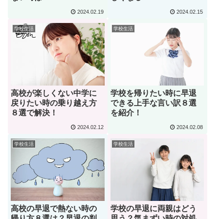
2024.02.19
2024.02.15
学校生活
学校生活
高校が楽しくない中学に
学校を帰りたい時に早退
戻りたい時の乗り越え方
できる上手な言い訳８選
８選で解決！
を紹介！
2024.02.12
2024.02.08
学校生活
学校生活
高校の早退で熱ない時の
学校の早退に両親はどう
帰り方８選は？早退の判
思う？気まずい時の対処