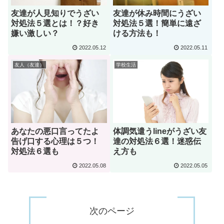
友達が人見知りでうざい
友達が休み時間にうざい
対処法５選とは！？好き
対処法５選！簡単に遠ざ
嫌い激しい？
ける方法も！
2022.05.12
2022.05.11
友人（友達）
学校生活
あなたの悪口言ってたよ
体調気遣うlineがうざい友
告げ口する心理は５つ！
達の対処法６選！迷惑伝
対処法６選も
え方も
2022.05.08
2022.05.05
次のページ