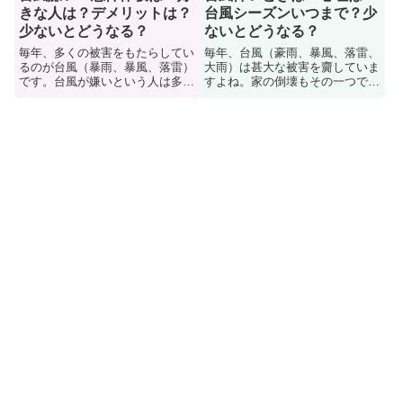
きな人は？デメリットは？
台風シーズンいつまで？少
少ないとどうなる？
ないとどうなる？
毎年、多くの被害をもたらしてい
毎年、台風（豪雨、暴風、落雷、
るのが台風（暴雨、暴風、落雷）
大雨）は甚大な被害を齎していま
です。台風が嫌いという人は多い
すよね。家の倒壊もその一つで
でし、台風が好きと言う人もいま
す。台風が直撃しているといつま
す。でも嫌いにせよ好きにせよ、
でこの恐怖がつつくのかと不安に
その理由は人それぞれ。ここでは
なる人も多い。そこで台風が怖い
台風への感想や恐怖体験を色々な
時の心理や状況などについて紹介
人に聞いてみました。また台風の
しています。また台風シーズン期
デメリットや少ないとどうなるの
間や台風が少ないとどうなるの
か？についても紹介しています。
か？などについても解説していま
す。