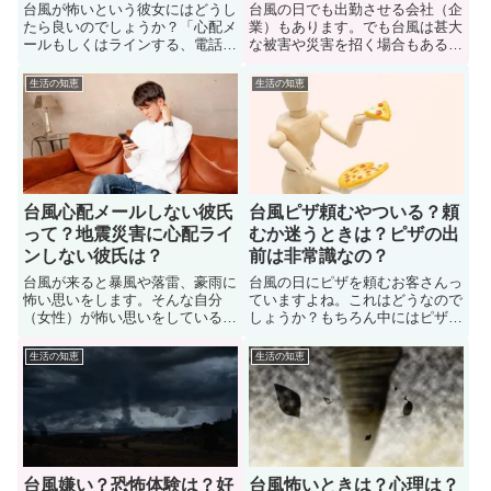
台風が怖いという彼女にはどうし
台風の日でも出勤させる会社（企
たら良いのでしょうか？「心配メ
業）もあります。でも台風は甚大
ールもしくはラインする、電話す
な被害や災害を招く場合もあるに
る、家に駆けつける」など色々な
も関わらず、休ませずに出社させ
方法で彼女の不安を和らいである
る会社をおかしい感じる会社員は
生活の知恵
生活の知恵
のもオススメ。ここでは台風に怯
多い。では実際に台風出勤（出
えて不安な彼女への対応について
社）させる会社はおかしいのか？
紹介しています。また台風の日に
色々な人に意見を聞いてみまし
デートの約束をしていたときに対
た。また台風の日に電車が止まっ
処方法についても紹介しています
た場合の出社についても紹介しま
す。
台風心配メールしない彼氏
台風ピザ頼むやついる？頼
って？地震災害に心配ライ
むか迷うときは？ピザの出
ンしない彼氏は？
前は非常識なの？
台風が来ると暴風や落雷、豪雨に
台風の日にピザを頼むお客さんっ
怖い思いをします。そんな自分
ていますよね。これはどうなので
（女性）が怖い思いをしているの
しょうか？もちろん中にはピザ屋
にも関わらず心配メールやライン
さんが可愛そうだと頼むのを迷う
もくれない彼氏っていますよね。
人もいます。では台風の日にピザ
生活の知恵
生活の知恵
そんな彼氏はどうなのでしょう
の出前は非常識なのか？色々な人
か？色々な人に経験談を聞いてみ
の意見を聞いてみました。また実
ました。台風や地震などの災害時
際にピザ屋で働いていた人に「台
に心配のメールやラインもない彼
風の日にピザ頼むやつ」をどう思
氏との今後の関係を考えていこ
うのかも聞いてみました。
う。
台風嫌い？恐怖体験は？好
台風怖いときは？心理は？