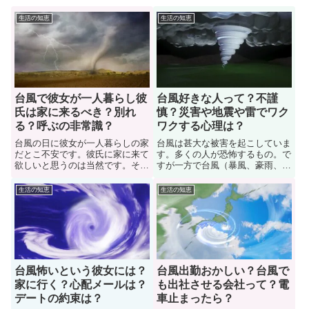
生活の知恵
生活の知恵
台風で彼女が一人暮らし彼
台風好きな人って？不謹
氏は家に来るべき？別れ
慎？災害や地震や雷でワク
る？呼ぶの非常識？
ワクする心理は？
台風の日に彼女が一人暮らしの家
台風は甚大な被害を起こしていま
だとこ不安です。彼氏に家に来て
す。多くの人が恐怖するもの。で
欲しいと思うのは当然です。それ
すが一方で台風（暴風、豪雨、落
は彼氏を呼びたくなる感情自体は
雷）が好きな人やワクワクする人
非常識ではありません。では、台
もいますよね。ここでは、台風
生活の知恵
生活の知恵
風で彼女が一人暮らし彼氏は家に
（大雨、暴風、落雷）が好きな人
来るべきなのか？色々な人に意見
はどういった理由や心理（気持
を聞いてみた。また台風の日に一
ち）なのか解説しています。また
人暮らしの家に来てくれない彼氏
災害や地震、雷、大雨にワクワク
とは別れるべきか？解説します。
する人の心理も紹介しています。
台風怖いという彼女には？
台風出勤おかしい？台風で
家に行く？心配メールは？
も出社させる会社って？電
デートの約束は？
車止まったら？