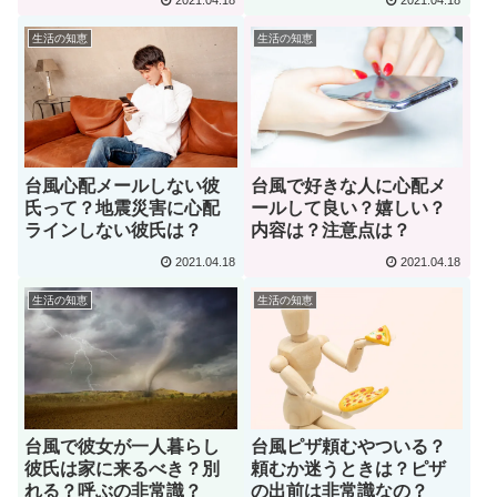
2021.04.18
2021.04.18
生活の知恵
生活の知恵
台風心配メールしない彼
台風で好きな人に心配メ
氏って？地震災害に心配
ールして良い？嬉しい？
ラインしない彼氏は？
内容は？注意点は？
2021.04.18
2021.04.18
生活の知恵
生活の知恵
台風で彼女が一人暮らし
台風ピザ頼むやついる？
彼氏は家に来るべき？別
頼むか迷うときは？ピザ
れる？呼ぶの非常識？
の出前は非常識なの？