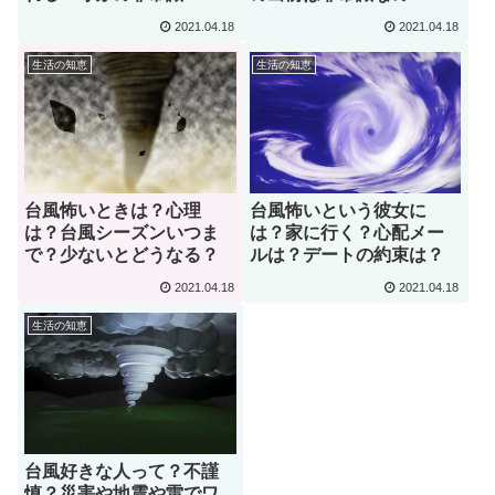
2021.04.18
2021.04.18
生活の知恵
生活の知恵
台風怖いときは？心理
台風怖いという彼女に
は？台風シーズンいつま
は？家に行く？心配メー
で？少ないとどうなる？
ルは？デートの約束は？
2021.04.18
2021.04.18
生活の知恵
台風好きな人って？不謹
慎？災害や地震や雷でワ