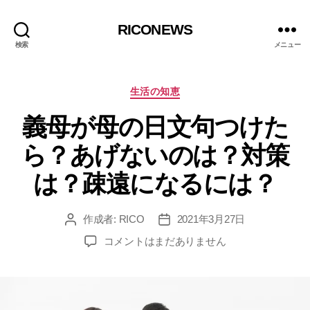
RICONEWS
検索
メニュー
カ
生活の知恵
テ
義母が母の日文句つけた
ゴ
リ
ら？あげないのは？対策
ー
は？疎遠になるには？
作成者:
RICO
2021年3月27日
投
投
稿
稿
義
コメントはまだありません
者
日
母
が
母
の