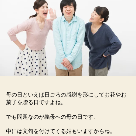
日
文
句
つ
け
た
ら？
あ
げ
な
い
の
は？
対
母の日といえば日ごろの感謝を形にしてお花やお
策
菓子を贈る日ですよね。
は？
疎
遠
でも問題なのが義母への母の日です。
に
な
中には文句を付けてくる姑もいますからね。