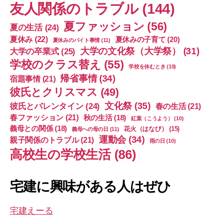
友人関係のトラブル
(144)
夏ファッション
(56)
夏の生活
(24)
夏休み
(22)
夏休みの子育て
(20)
夏休みのバイト事情
(11)
大学の文化祭（大学祭）
(31)
大学の卒業式
(25)
学校のクラス替え
(55)
学校を休むとき
(10)
帰省事情
(34)
宿題事情
(21)
彼氏とクリスマス
(49)
文化祭
(35)
彼氏とバレンタイン
(24)
春の生活
(21)
春ファッション
(21)
秋の生活
(18)
紅葉（こうよう）
(10)
義母との関係
(18)
花火（はなび）
(15)
義母への母の日
(11)
運動会
(34)
親子関係のトラブル
(21)
雨の日
(10)
高校生の学校生活
(86)
宅建に興味がある人はぜひ
宅建えーる