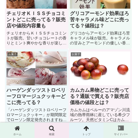
ー、風味」について見ていこう
味期限、味」について見ていこう
チェリオＫＩＳＳチョコミ
グリコアーモンド効果ほろ
ントどこに売ってる？販売
苦キャラメル味どこに売っ
店や値段内容量も
てる？値段は？
チェリオからＫＩＳＳチョコミン
グリコからアーモンド効果ほろ苦
トが販売。甘いチョコレートの香
キャラメル味が販売。キャラメル
りとミント爽やかな香りが楽しめ
の甘みとアーモンドの優しい香り
る贅沢な炭酸飲料。飲んだ瞬間に
が堪能できる飲料。甘みの中に優
チョコレート甘さをミントの香り
しい苦みを再現することで、深み
お菓子
お菓子
が包み込むことで口の中で甘くさ
のある味わいを演出しています。
っぱりします。ではチェリオＫＩ
では、グリコアーモンド効果ほろ
ＳＳチョコミントに関する「販売
苦キャラメル味に関する「販売店
店（どこに売ってる？）、値段、
（どこに売ってる？）、値段、カ
内容量、カロリー」も見ていこう
ロリー、味」を知っていこう！
ハーゲンダッツストロベリ
カムカム果物どこに売って
ーフロマージュクッキーど
る？通販で買える？販売店
こに売ってる？
価格の値段とは？
「ハーゲンダッツストロベリーフ
カムカムはペルーのアマゾン川流
ロマージュクッキー」が期間限定
域の熱帯雨林に産している希少フ
でローソン限定発売されますね。
ルーツ。天然ビタミンCはカムカ
ですが「売ってない」なんてこと
ム果汁１００ｇあたり約３０００
もあります。では、ハーゲンダッ
ｍｇも含まれます。もちろんポリ
お菓子
お菓子
ツストロベリーフロマージュクッ
フェノールの豊富！そんなカムカ
ホーム
検索
トップ
サイドバー