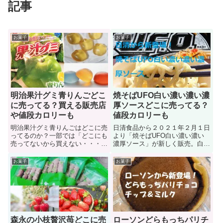
記事
お菓子
お菓子
明治果汁グミ青りんごどこ
焼そばUFO白い濃い濃い濃
に売ってる？買える販売店
厚ソースどこに売ってる？
や値段カロリーも
値段カロリーも
明治果汁グミ青りんごはどこに売
日清食品から２０２１年２月１日
ってるのか？一部では「どこにも
より「焼そばUFO白い濃い濃い
売ってないから買えない・・・ど
濃厚ソース」が新しく販売。白い
こも品薄状態」なんて意見もあり
見た目なのに、食べて見ると濃厚
ます。そこで、このページでは期
ソースの味わいが楽しめる商品で
お菓子
お菓子
間限定商品である明治果汁グミ青
す。ではページを読み進めて日清
りんごに関する「買える販売店、
焼そばUFO白い濃い濃い濃厚ソ
値段（定価）、ネット通販店、販
ースに関する「販売店（どこに売
売期間、賞味期限、カロリー糖質
ってる？）、値段、カロリー内容
量」を紹介しています。
量」について知っていこう！
森永の小枝贅沢苺どこに売
ローソンどらもっちパリチ