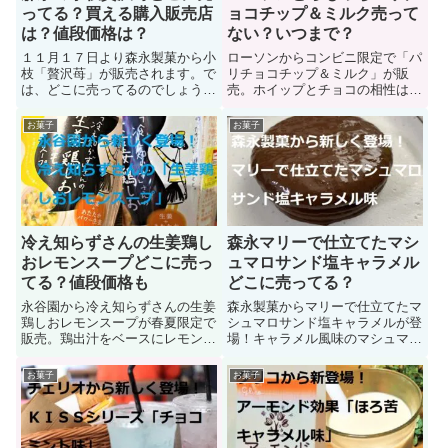
ってる？買える購入販売店
ョコチップ＆ミルク売って
は？値段価格は？
ない？いつまで？
１１月１７日より森永製菓から小
ローソンからコンビニ限定で「パ
枝「贅沢苺」が販売されます。で
リチョコチップ＆ミルク」が販
は、どこに売ってるのでしょう
売。ホイップとチョコの相性は抜
か？地域や店舗によっては「どこ
群で、ホイップのクリームな香り
にも売ってない・・・」なんてこ
がチョコレートの甘さをよりいっ
お菓子
お菓子
ともあります。ここでは「森永の
そう引き立ててくれる贅沢スイー
小枝贅沢苺どこに売ってるの
ツ！では、ページを読み進めて
か？」買える購入販売店を紹介し
「売ってない対処法、販売期間
ています。それ以外にも値段価
（いつまで？）、カロリー、値
格、販売期間についても紹介して
段、味」について知っていこう。
います。
冷え知らずさんの生姜鶏し
森永マリーで仕立てたマシ
おレモンスープどこに売っ
ュマロサンド塩キャラメル
てる？値段価格も
どこに売ってる？
永谷園から冷え知らずさんの生姜
森永製菓からマリーで仕立てたマ
鶏しおレモンスープが春夏限定で
シュマロサンド塩キャラメルが登
販売。鶏出汁をベースにレモンの
場！キャラメル風味のマシュマロ
酸味と生姜の風味を加えたスー
を美味しいマリービスケットでサ
プ。春夏にオススメな爽やかな味
ンドし外側をチョコレートでコー
お菓子
お菓子
わいは男性女性に人気。では永谷
ティング。では、森永マリーで仕
園冷え知らずさんの生姜鶏しおレ
立てたマシュマロサンド塩キャラ
モンスープに関する「販売店（ど
メルに関する「販売店（どこに売
こに売ってる？）、値段、カロリ
ってる？）、値段、カロリー、賞