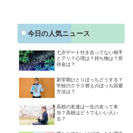
今日の人気ニュース
七夕デート付き合ってない相手
とアリ？心理は？持ち物は？所
持金は？
新学期ひとりぼっちどうする？
学校のクラス替えのぼっち回避
方法は？
高校の友達は一生の友って本
当？高校はどうでもいい人い
る？