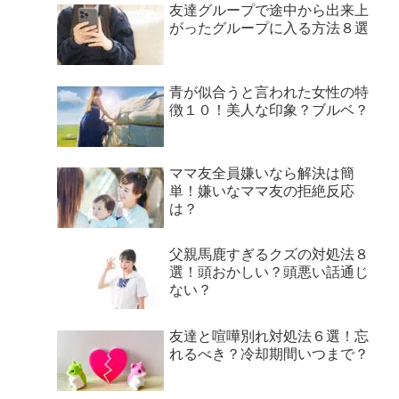
友達グループで途中から出来上
がったグループに入る方法８選
青が似合うと言われた女性の特
徴１０！美人な印象？ブルベ？
ママ友全員嫌いなら解決は簡
単！嫌いなママ友の拒絶反応
は？
父親馬鹿すぎるクズの対処法８
選！頭おかしい？頭悪い話通じ
ない？
友達と喧嘩別れ対処法６選！忘
れるべき？冷却期間いつまで？