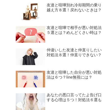
友達と喧嘩別れ冷却期間の乗り
越え方８選！戻れないときは？
友達と喧嘩で相手が悪い対処法
５選とは？めんどくさい時は？
仲違いした友達と仲直りしたい
対処法８選！仲直りできない？
友達と喧嘩した自分が悪い対処
法は６つ？line無視には？
あなたの悪口言ってたよ告げ口
する心理は５つ！対処法６選も