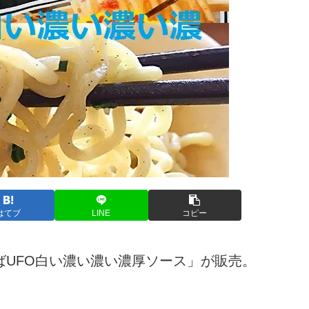
はてブ
LINE
コピー
UFO白い濃い濃い濃厚ソース」が販売。