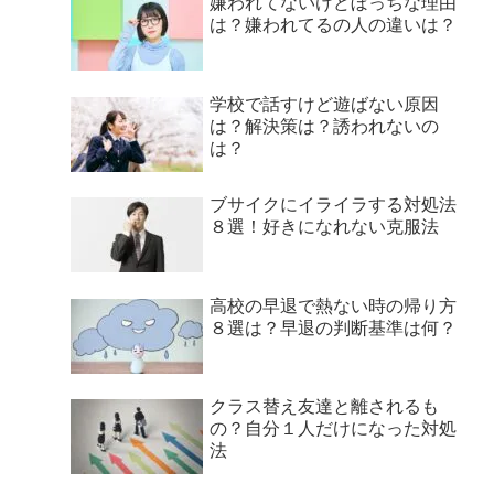
嫌われてないけどぼっちな理由
は？嫌われてるの人の違いは？
学校で話すけど遊ばない原因
は？解決策は？誘われないの
は？
ブサイクにイライラする対処法
８選！好きになれない克服法
高校の早退で熱ない時の帰り方
８選は？早退の判断基準は何？
クラス替え友達と離されるも
の？自分１人だけになった対処
法