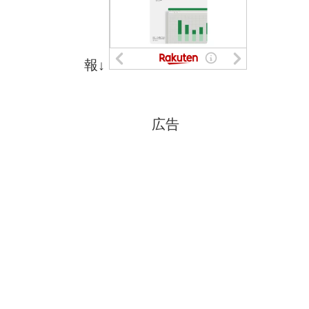
報↓
広告