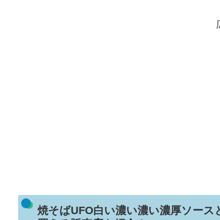
焼そばUFO白い濃い濃い濃厚ソー