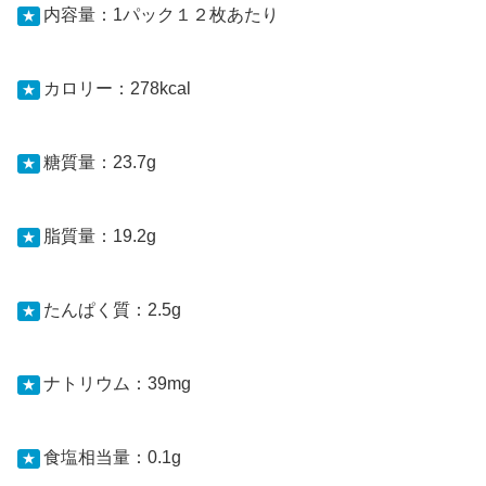
内容量：1パック１２枚あたり
★
カロリー：278kcal
★
糖質量：23.7g
★
脂質量：19.2g
★
たんぱく質：2.5g
★
ナトリウム：39mg
★
食塩相当量：0.1g
★