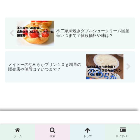
不二家窯焼きダブルシュークリーム国産
苺いつまで？値段価格や味は？
メイトーのなめらかプリン１０ｇ増量の
販売店や値段は？いつまで？
RICONEWS
ホーム
検索
トップ
サイドバー
© 2020 RICONEWS.