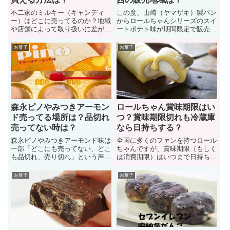
不二家のミルキー（キャンディ
この度、山崎（ヤマザキ）製パン
ー）はどこに売ってるのか？地域
からロールちゃんシリーズのスイ
や店舗によって取り扱いに差があ
ートポテト味が期間限定で販売さ
りますよね。また値段（価格）も
れました。でもロールちゃんシリ
店舗によってはピンキリだったり
ーズを食べたいけど売ってないこ
お菓子
お菓子
ます。このページでは不二家のミ
ともありますよね。売ってない理
ルキーが売っている場所や販売価
由は何なのか？関東や関西での販
格（値段）について紹介します。
売地域と照らし合わせ、ロールち
またた売ってないときに買える方
ゃんシリーズが売ってるお店を知
法を知っておきましょう。
っていましょう。
森永ピノやみつきアーモン
ロールちゃん賞味期限はい
ド売ってる場所は？品切れ
つ？賞味期限切れも冷蔵庫
売ってない時は？
なら日持ちする？
森永ピノやみつきアーモンド味は
全国に多くのファンを持つロール
一部「どこにも売ってない、どこ
ちゃんですが、賞味期限（もしく
も品切れ、売り切れ」という声が
は消費期限）はいつまで日持ちす
あります。このページでは「森永
るのか？また、賞味期限切れも冷
ピノやみつきアーモンド売ってる
蔵保存なら安全に食べられるの
お菓子
お菓子
場所、売り場（コーナー）、品切
か？「ロールちゃんが冷蔵庫から
れ売ってない時の購入方法」など
見つかった・・・」なんてことも
について紹介しています。コンビ
あります。ではページを読み進め
ニやスーパーマーケットで見つけ
てロールちゃんの賞味期限や賞味
られない人はぜひ参考にしよう
期限切れへの対処法を見ていこ
う！