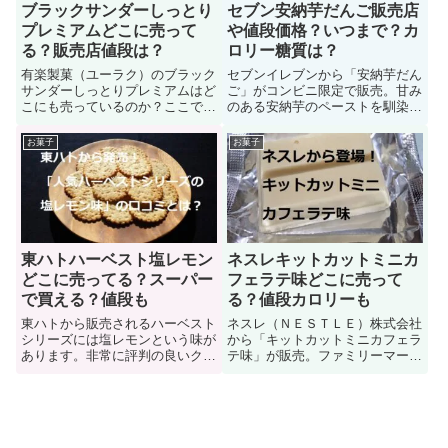
ブラックサンダーしっとり
セブン安納芋だんご販売店
プレミアムどこに売って
や値段価格？いつまで？カ
る？販売店値段は？
ロリー糖質は？
有楽製菓（ユーラク）のブラック
セブンイレブンから「安納芋だん
サンダーしっとりプレミアムはど
ご」がコンビニ限定で販売。甘み
こにも売っているのか？ここでは
のある安納芋のペーストを馴染ま
ブラックサンダーしっとりプレミ
せた団子に黒ゴマをまぶした串タ
アムに関する「コンビニやスーパ
イプの団子です。安納芋の甘さと
お菓子
お菓子
ーやドラッグストアで買える販売
黒ゴマの香りが相性ピッタリの商
店や値段（価格）、ネット通販」
品。ここではセブンイレブンの安
について解説。その他にも「賞味
納芋だんごに関する「販売店、値
期限、発売日、カロリー糖質量」
段価格、いつまで売っているの
などについて紹介しています。
か？カロリー糖質は？」などを紹
介
東ハトハーベスト塩レモン
ネスレキットカットミニカ
どこに売ってる？スーパー
フェラテ味どこに売って
で買える？値段も
る？値段カロリーも
東ハトから販売されるハーベスト
ネスレ（ＮＥＳＴＬＥ）株式会社
シリーズには塩レモンという味が
から「キットカットミニカフェラ
あります。非常に評判の良いクッ
テ味」が販売。ファミリーマート
キーで、多くの人が「美味しい」
のみで限定販売（数量限定）にな
という感想を持っています。で
ります。チョコの甘さとカフェラ
も、東ハトハーベスト塩レモンが
テの香りが幸せな気分にする。で
どこにも売ってないから買えない
は、ネスレキットカットミニカフ
なんてことも。では、東ハトハー
ェラテ味に関する「販売店（どこ