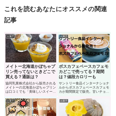
これを読むあなたにオススメの関連
記事
お菓子
お菓子
メイトー北海道かぼちゃプ
ボスカフェベースカフェモ
リン売ってないときどこで
カどこで売ってる？期間
買える？通販は？
は？値段カロリーも
協同乳業株式会社から販売される
サントリー食品インターナショナ
メイトーの北海道かぼちゃプリン
ルからボスカフェベースカフェモ
は口コミでも「美味しいスイー
カが期間限定で販売。甘いチョコ
ツ」と非常に人気を集めていま
レートの香りが楽しめる贅沢なカ
す。「でもメイトー北海道かぼち
フェモカで幸せな気持ちにさせて
お菓子
お菓子
ゃプリンがどこにも売ってな
くれるでしょう。ここではボスカ
い・・・」そんなときもあります
フェベースカフェモカに関する
よね。では、人気スイーツはどこ
「販売店（どこで売ってる？）、