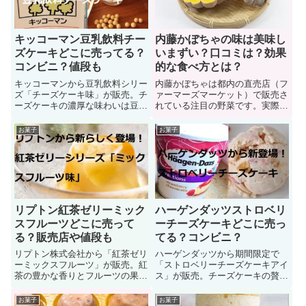
で買えるのか？ネット通販で購入
いつまでが販売期間なのか？値
できるのか？見ていきましょう。
段、カロリー、味」について紹介
キッコーマン豆乳飲料チー
内藤かぼちゃの味は美味し
ズケーキどこに売ってる？
いまずい？口コミは？効果
コンビニ？値段も
的な食べ方とは？
キッコーマンから豆乳飲料シリー
内藤かぼちゃは都内の直売店（フ
ズ「チーズケーキ味」が販売。チ
ァーマーズマーケット）で販売さ
ーズケーキの濃厚な味わいは豆乳
れている注目の野菜です。実際に
と相性抜群。チーズケーキの濃厚
テレビ番組などでも取り上げられ
な甘さが広がるとともに幸せな気
ていますからね。そこで、テレビ
お菓子
お菓子
分になります。ではキッコーマン
番組でも取り上げられた内藤南瓜
豆乳飲料チーズケーキに関する
（かぼちゃ）は本当に美味しいの
「販売店（どこに売ってる？）コ
か？実際に食べて見ないとわかり
ンビニ店舗、値段、味、カロリー
ませんよね。口コミと効果的な食
糖質量」について見ていこう
べ方を見ていきましょう。
リプトン紅茶ゼリーミック
ハーゲンダッツストロベリ
スフルーツどこに売って
ーチーズケーキどこに売っ
る？販売店や値段も
てる？コンビニ？
リプトン株式会社から「紅茶ゼリ
ハーゲンダッツから期間限定で
ーミックスフルーツ」が販売。紅
「ストロベリーチーズケーキアイ
茶の豊かな香りとフルーツの果肉
ス」が販売。チーズケーキの贅沢
が楽しめる贅沢フルーツティーゼ
な甘さをベースにストロベリーソ
リー。もちろん食後のデザートや
ースの甘酸っぱさは相性抜群で一
お菓子
お菓子