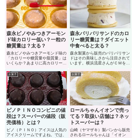
お口直しにピッタリ！ではリプト
口食べれば幸せな気持ちに！ここ
ン紅茶ゼリーミックスフルーツに
ではハーゲンダッツストロベリー
関する（販売店（どこに売って
チーズケーキに関する「販売店、
る？）、値段、カロリー、味、賞
値段、販売期間（いつまで？）、
味期限」について見ていこう！
味、カロリー」を知っていこう
森永ピノやみつきアーモン
森永パリパリサンドのカロ
ド味カロリー低い？一粒の
リー糖質量は？ダイエット
糖質量は？太る？
中食べると太る？
森永ピノやみつきアーモンド味の
森永製菓から販売のパリパリサン
「カロリーや糖質量や脂質量」は
ドはその美味しさから注目されて
いくらか？あまりに高カロリーだ
います。横浜流星さんがＣＭをし
と太る可能性になりますし、特に
ていますね。森永（ＭＯＲＩＮＡ
ダイエット中の人は絶対に知って
ＧＡ）パリパリサンドのカロリー
お菓子
お菓子
おきたいところです。このページ
と糖質量はどれくらいなのか？太
では森永ピノやみつきアーモンド
るリスクを軽減したいもの。特に
味に関する「一粒一箱のカロリー
ダイエット中の人は共感できます
や糖質量や脂質量、食べたら太る
よね。では、森永パリパリサンド
のか？」などについて解説します
のカロリーと糖質量を見ていこう
ピノＰＩＮＯコンビニの値
ロールちゃんイオンで売っ
段は？スーパーの値段（販
てる？取扱い店舗は？ネッ
売価格）とは？
トスーパーは？
ピノ（ＰＩＮＯ）アイスは人気の
山崎（ヤマザキ）製パンから販売
アイスクリームですよね。では、
されるロールちゃんは「イオン