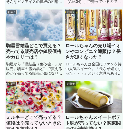
そんなピノアイスの値段の相場は
（AEON）」で売っているのでし
いくらなのか？ピノアイスはコン
ょうか？このページではロールち
ビニの販売価格とスーパーマーケ
ゃんに関する「イオンの取扱い店
お菓子
お菓子
ットでの販売価格は異なっていま
舗、ネットスーパーで買えるの
す。このページではピノＰＩＮＯ
か？値段はいくらか？」疑問にお
アイスに関する「コンビニの値
答えしています。また、もしイオ
段、スーパーの値段（販売価
ンで買えた場合のメリットなどに
格）」を解説しています。
ついても解説しています。
駒屋雪結晶どこで買える？
ロールちゃんの売り場イオ
売ってる販売店や値段価格
ンやコンビニ？通販は？長
やカロリーは？
さが短くなった？
駒屋から「雪結晶（角砂糖）」が
ロールちゃんは全国にファンを持
販売。駒屋の雪結晶どこで買える
つ人気スイーツ。「長さが短くな
のか？売ってる販売が気になりま
った・・・」という意見もありま
すよね。コンビニやスーパーで買
すが、イオンやコンビニなどで買
おうとすると「どこにも売ってな
っている人も多い。ホイップクリ
お菓子
お菓子
い」なんてことも。そこで、この
ームの甘さとカステラ生地の味は
ページでは駒屋の雪結晶（角砂
相性抜群で、食べた人を幸せな気
糖）が売ってる販売店（買えるお
分にします。ここではロールちゃ
店）やネット通販の値段価格やカ
んに関する「売り場、通販店、賞
ロリーなどについて紹介していま
味期限」などについて解説。
す
ミルキーどこで売ってる？
ロールちゃんスイートポテ
値段は？売ってないときの
ト味が売ってない？関東関
買える方法は？
西の販売地域は？