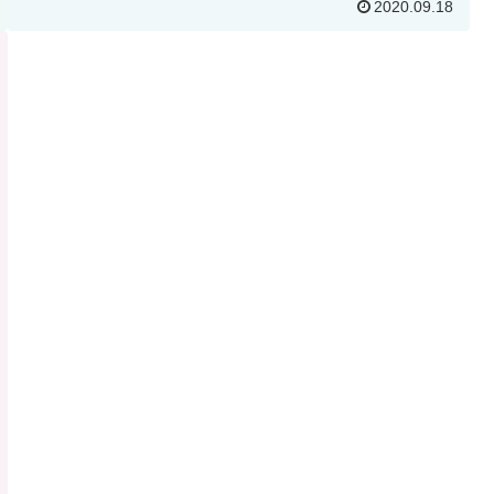
2020.09.18
間と賞味期限がいつまでなのか？」疑問にお答えして
います。