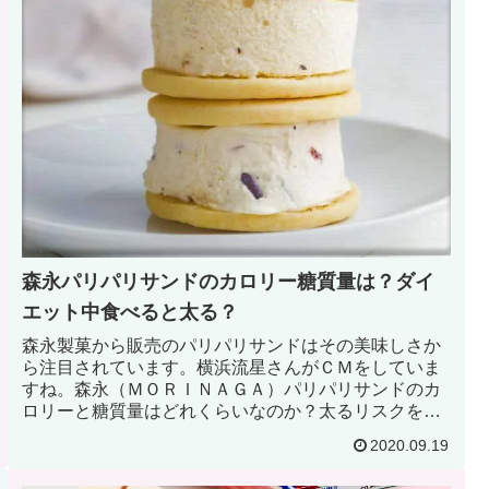
森永パリパリサンドのカロリー糖質量は？ダイ
エット中食べると太る？
森永製菓から販売のパリパリサンドはその美味しさか
ら注目されています。横浜流星さんがＣＭをしていま
すね。森永（ＭＯＲＩＮＡＧＡ）パリパリサンドのカ
ロリーと糖質量はどれくらいなのか？太るリスクを軽
減したいもの。特にダイエット中の人は共感できます
2020.09.19
よね。では、森永パリパリサンドのカロリーと糖質量
を見ていこう