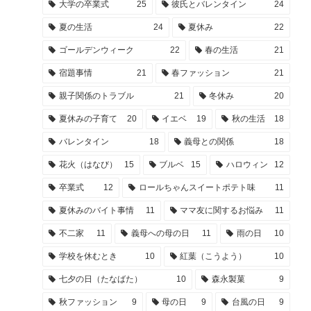
大学の卒業式
25
彼氏とバレンタイン
24
夏の生活
24
夏休み
22
ゴールデンウィーク
22
春の生活
21
宿題事情
21
春ファッション
21
親子関係のトラブル
21
冬休み
20
夏休みの子育て
20
イエベ
19
秋の生活
18
バレンタイン
18
義母との関係
18
花火（はなび）
15
ブルベ
15
ハロウィン
12
卒業式
12
ロールちゃんスイートポテト味
11
夏休みのバイト事情
11
ママ友に関するお悩み
11
不二家
11
義母への母の日
11
雨の日
10
学校を休むとき
10
紅葉（こうよう）
10
七夕の日（たなばた）
10
森永製菓
9
秋ファッション
9
母の日
9
台風の日
9