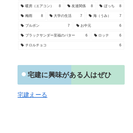
暖房（エアコン）
8
友達関係
8
ぼっち
8
梅雨
8
大学の生活
7
海（うみ）
7
ブルボン
7
お中元
6
ブラックサンダー至福のバター
6
ロッテ
6
チロルチョコ
6
宅建に興味がある人はぜひ
宅建えーる