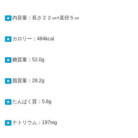
内容量：長さ２２㎝×直径５㎝
★
カロリー：484kcal
★
糖質量：52.0g
★
脂質量：28.2g
★
たんぱく質：5.6g
★
ナトリウム：197mg
★