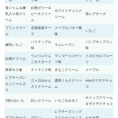
苺ジャム＆練
白桃ゼリー＆
ホワイトチョコク
乳入り苺クリ
ピーチクリー
苺レアチーズ
リーム
ーム
ム
プリンクリー
北海道産チー
メープルバター風
いちご
ム
ズ
味
パイナップル
パンプキンプリン
練乳いちご
ラムレーズン
味
味
つぶつぶりん
マンゴーココナッ
トロピカルフルー
白桃クリーム
ごカスタード
ツ味
ツ
抹茶＆小倉
ティラミス味
きなこクリーム
メープル
レアチーズい
三ヶ日みかん
濃厚ミルククリー
miniザクザクチョ
ちごジャム入
入りクリーム
ム
コ
り
ホイップクリーム
2色のおいも
白いクリーム
いちご＆みるく
＆ザクザクチョコ
レアチーズミック
ダブルチーズ
マロン
スベリージャム入
ピーチ袋