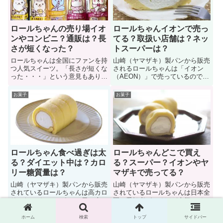
ロールちゃんの売り場イオ
ロールちゃんイオンで売っ
ンやコンビニ？通販は？長
てる？取扱い店舗は？ネッ
さが短くなった？
トスーパーは？
ロールちゃんは全国にファンを持
山崎（ヤマザキ）製パンから販売
つ人気スイーツ。「長さが短くな
されるロールちゃんは「イオン
った・・・」という意見もありま
（AEON）」で売っているのでし
すが、イオンやコンビニなどで買
ょうか？このページではロールち
っている人も多い。ホイップクリ
ゃんに関する「イオンの取扱い店
お菓子
お菓子
ームの甘さとカステラ生地の味は
舗、ネットスーパーで買えるの
相性抜群で、食べた人を幸せな気
か？値段はいくらか？」疑問にお
分にします。ここではロールちゃ
答えしています。また、もしイオ
んに関する「売り場、通販店、賞
ンで買えた場合のメリットなどに
味期限」などについて解説。
ついても解説しています。
ロールちゃん食べ過ぎは太
ロールちゃんどこで買え
る？ダイエット中は？カロ
る？スーパー？イオンやヤ
リー糖質量は？
マザキで売ってる？
山崎（ヤマザキ）製パンから販売
山崎（ヤマザキ）製パンから販売
されているロールちゃんは高カロ
されているロールちゃんは日本全
リーなスイーツです。１日１本で
国に愛好者がいるほど人気スイー
あれば食べ過ぎにならないかもし
ツです。実際に新作は発売前から
れませんが、２本も３本も食べた
SNSで注目されるほど。ではロ
ホーム
検索
トップ
サイドバー
お菓子
お菓子