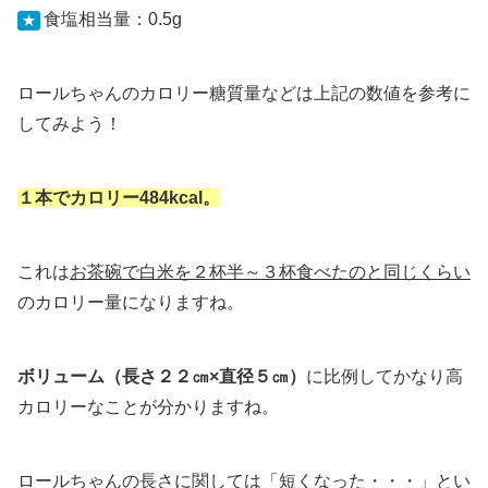
食塩相当量：0.5g
★
ロールちゃんのカロリー糖質量などは上記の数値を参考に
してみよう！
１本でカロリー484kcal。
これは
お茶碗で白米を２杯半～３杯食べたのと同じくらい
のカロリー量になりますね。
ボリューム（長さ２２㎝×直径５㎝）
に比例してかなり高
カロリーなことが分かりますね。
ロールちゃんの長さに関しては「短くなった・・・」とい