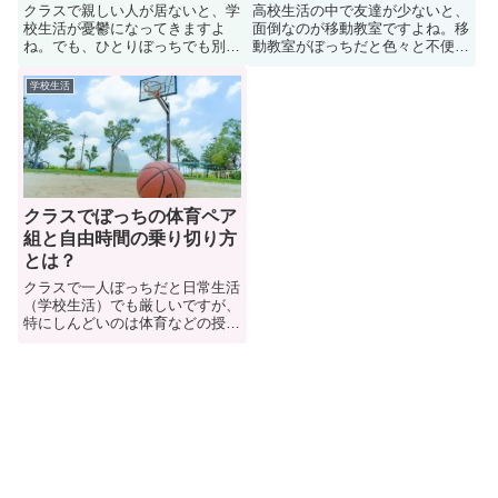
クラスで親しい人が居ないと、学
高校生活の中で友達が少ないと、
校生活が憂鬱になってきますよ
面倒なのが移動教室ですよね。移
ね。でも、ひとりぼっちでも別に
動教室がぼっちだと色々と不便に
悪いことではありません。このペ
なってしまうも。このページでは
ージでは「クラスでぼっちだとど
高校でぼっちの移動教室が辛い解
学校生活
う思われるのか？クラスでぼっち
決策について紹介しています。ま
の人は周りから可愛そうに見える
た、ぼっちに対する周りの人の印
のか？」疑問を解決しています。
象についても解説しています。高
クラスで親しい人がおらず悩んで
校生活でぼっちに悩んでいる人は
いる学生はぜひ参考にしよう。
ぜひ参考にしてみましょう。
クラスでぼっちの体育ペア
組と自由時間の乗り切り方
とは？
クラスで一人ぼっちだと日常生活
（学校生活）でも厳しいですが、
特にしんどいのは体育などの授業
ですよね。ペア組や自由時間は、
正直、地獄だと思います。そこ
で、このページではクラスで一人
ぼっちの人が、体育ペア組と自由
時間の乗り切り方を紹介していま
す。体育の授業に関して、悩みが
ある人はぜひ参考にしてみましょ
う