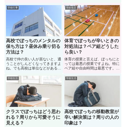
スの人気者というイメージがあり
すよね。ここでは「ぼっちが怖く
ますよね。そこで、このページで
ない考え方」について解説してい
学校行事
学校生活
は「高校でぼっちのイケメンはな
ます。他にも「ぼっちが平気にな
ぜいるのか？」についての疑問を
る克服方法」や「学校でぼっちに
解決しています。ぼっちイケメン
なるメリット」について解説。
の理由やぼっちイケメンの特徴に
今、学校でぼっちに悩んでいる人
ついても解説しています。
はぜひ参考にしてみましょう。
高校でぼっちのメンタルの
体育でぼっちが辛いときの
保ち方は？昼休み乗り切る
対処法は？ペア組どうした
方法は？
ら良い？
高校で仲の良い人が居ないと、通
体育の授業と言えば、ぼっちにと
うことがしんどくなってきますよ
っては最悪の授業ですよね。特に
ね。でも高校は単位などがあるの
ペア組や自由時間は最悪です。こ
で、ちゃんと卒業したいもので
こでは「体育でぼっちが辛いとき
す。ここでは「高校でぼっちで通
の対処法はどうしたら良いの
学校生活
学校生活
うときのメンタルの保ち方」につ
か？」解決方法を紹介していま
いて解説しています。また高校生
す。また、体育の授業でのペア組
活で「昼食、休み時間、二人一
の時の対策方法について紹介しま
組」など様々なシチュエーション
す。学校で体育の授業が苦痛に感
をぼっちで乗り切る方法も紹介。
じている人はぜひ参考にしてみま
しょう
クラスでぼっちはどう思わ
高校でぼっちの移動教室が
れる？周りから可愛そうに
辛い解決策は？周りの人の
見える？
印象は？