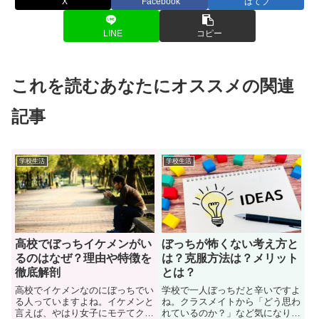
X
Facebook
はてブ
LINE
コピー
これを読むあなたにオススメの関連
記事
学校生活
学校生活
高校でぼっちイケメンがい
ぼっちが怖くない考え方と
るのはなぜ？理由や特徴を
は？克服方法は？メリット
徹底解剖
とは？
高校でイケメンなのにぼっちでい
学校で一人ぼっちだと辛いですよ
る人っていますよね。イケメンと
ね。クラスメイトから「どう思わ
言えば、やはり女子にモテてクラ
れているのか？」など気になりま